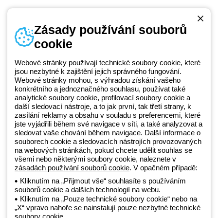
Zásady používání souborů
cookie
Telefonní číslo
od pondělí do pátku v době 8:30 - 17:30
+420 531 014 111
Webové stránky používají technické soubory cookie, které
jsou nezbytné k zajištění jejich správného fungování.
Webové stránky mohou, s výhradou získání vašeho
konkrétního a jednoznačného souhlasu, používat také
Beghelli je součástí GEWISS Group od roku 2025 a jeho ekosystému
analytické soubory cookie, profilovací soubory cookie a
další sledovací nástroje, a to jak první, tak třetí strany, k
GEWISS LightZone, kde vyvíjíme propojená světelná řešení, která
zasílání reklamy a obsahu v souladu s preferencemi, které
transformují komplexitu do jednoduchosti a podporují profesionály a
jste vyjádřili během své navigace v síti, a také analyzovat a
koncové zákazníky v uspokojování jejich potřeb.
Zjistěte více o
sledovat vaše chování během navigace. Další informace o
GEWISS
souborech cookie a sledovacích nástrojích provozovaných
na webových stránkách, pokud chcete udělit souhlas se
všemi nebo některými soubory cookie, naleznete v
Czechia:
CS
zásadách používání souborů cookie
. V opačném případě:
Kliknutím na „Přijmout vše“ souhlasíte s používáním
souborů cookie a dalších technologií na webu.
Zásady ochrany osobních údajů
Kliknutím na „Pouze technické soubory cookie“ nebo na
Zásady používání souborů cookie
„X“ vpravo nahoře se nainstalují pouze nezbytné technické
Obchodní podmínky
soubory cookie.