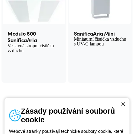
Modulo 600
SanificaAria Mini
SanificaAria
Miniaturní čistička vzduchu
s UV-C lampou
Vestavná stropní čistička
vzduchu
Zásady používání souborů
cookie
Telefonní číslo
od pondělí do pátku v době 8:30 - 17:30
+420 531 014 111
Webové stránky používají technické soubory cookie, které