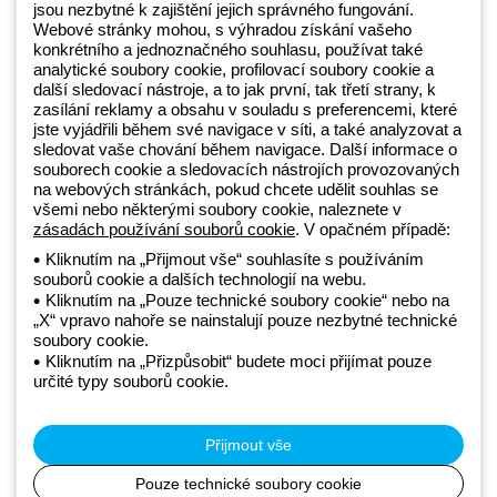
jsou nezbytné k zajištění jejich správného fungování.
Webové stránky mohou, s výhradou získání vašeho
konkrétního a jednoznačného souhlasu, používat také
Beghelli je součástí GEWISS Group od roku 2025 a jeho ekosystému
analytické soubory cookie, profilovací soubory cookie a
další sledovací nástroje, a to jak první, tak třetí strany, k
GEWISS LightZone, kde vyvíjíme propojená světelná řešení, která
zasílání reklamy a obsahu v souladu s preferencemi, které
transformují komplexitu do jednoduchosti a podporují profesionály a
jste vyjádřili během své navigace v síti, a také analyzovat a
koncové zákazníky v uspokojování jejich potřeb.
Zjistěte více o
sledovat vaše chování během navigace. Další informace o
GEWISS
souborech cookie a sledovacích nástrojích provozovaných
na webových stránkách, pokud chcete udělit souhlas se
všemi nebo některými soubory cookie, naleznete v
Czechia:
CS
zásadách používání souborů cookie
. V opačném případě:
Kliknutím na „Přijmout vše“ souhlasíte s používáním
souborů cookie a dalších technologií na webu.
Zásady ochrany osobních údajů
Kliknutím na „Pouze technické soubory cookie“ nebo na
Zásady používání souborů cookie
„X“ vpravo nahoře se nainstalují pouze nezbytné technické
Obchodní podmínky
soubory cookie.
Všechny zásady
Kliknutím na „Přizpůsobit“ budete moci přijímat pouze
Accessibility
určité typy souborů cookie.
Kredity
© Beghelli S.p.A. Sole Shareholder Company - Company subject
to the direction and coordination of Gewiss S.p.A. - P.IVA (IT)
Přijmout vše
00666341201 - Registered in the Register of Companies of
Bologna. Fully paid-up capital: 10,000,000 Euro
Pouze technické soubory cookie