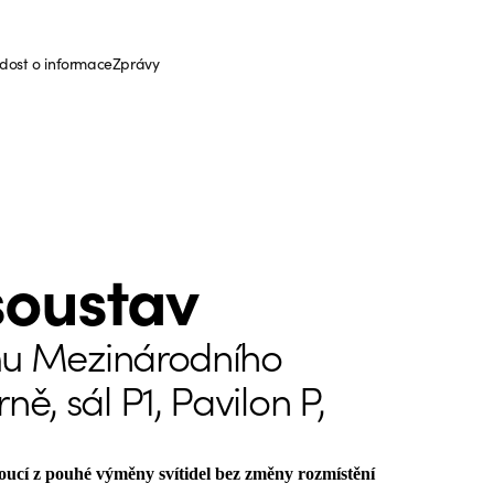
dost o informace
Zprávy
soustav
mu Mezinárodního
ně, sál P1, Pavilon P,
oucí z pouhé výměny svítidel bez změny rozmístění