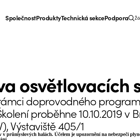
Společnost
Produkty
Technická sekce
Podpora
Žá
a osvětlovacích 
v rámci doprovodného progra
Školení proběhne 10.10.2019 v Br
), Výstaviště 405/1
av v průmyslových halách. Účelem je upozornění na nebezpečí plyn
ání.