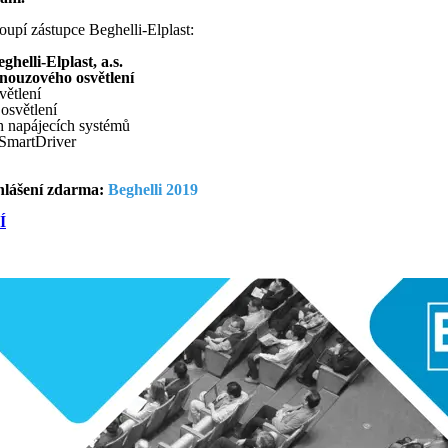
upí zástupce Beghelli-Elplast:
ghelli-Elplast, a.s.
nouzového osvětlení
větlení
osvětlení
ch napájecích systémů
 SmartDriver
hlášení zdarma:
Beghelli 2019
Í