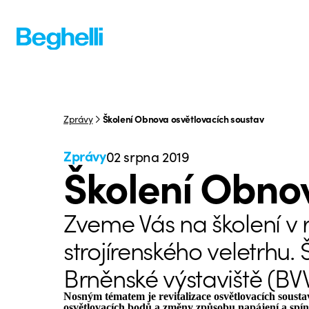
Zprávy
Školení Obnova osvětlovacích soustav
Zprávy
02 srpna 2019
Školení Obnov
Zveme Vás na školení 
strojírenského veletrhu. 
Brněnské výstaviště (BVV
Nosným tématem je revitalizace osvětlovacích soust
osvětlovacích bodů a změny způsobu napájení a spín