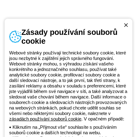
Zásady používání souborů
cookie
Telefonní číslo
od pondělí do pátku v době 8:30 - 17:30
+420 531 014 111
Webové stránky používají technické soubory cookie, které
jsou nezbytné k zajištění jejich správného fungování.
Webové stránky mohou, s výhradou získání vašeho
konkrétního a jednoznačného souhlasu, používat také
Beghelli je součástí GEWISS Group od roku 2025 a jeho ekosystému
analytické soubory cookie, profilovací soubory cookie a
další sledovací nástroje, a to jak první, tak třetí strany, k
GEWISS LightZone, kde vyvíjíme propojená světelná řešení, která
zasílání reklamy a obsahu v souladu s preferencemi, které
transformují komplexitu do jednoduchosti a podporují profesionály a
jste vyjádřili během své navigace v síti, a také analyzovat a
koncové zákazníky v uspokojování jejich potřeb.
Zjistěte více o
sledovat vaše chování během navigace. Další informace o
GEWISS
souborech cookie a sledovacích nástrojích provozovaných
na webových stránkách, pokud chcete udělit souhlas se
všemi nebo některými soubory cookie, naleznete v
Czechia:
CS
zásadách používání souborů cookie
. V opačném případě:
Kliknutím na „Přijmout vše“ souhlasíte s používáním
souborů cookie a dalších technologií na webu.
Zásady ochrany osobních údajů