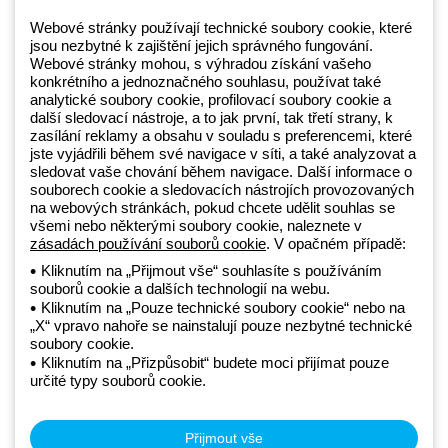
od pondělí do pátku v době 8:30 - 17:30
+420 531 014 111
Webové stránky používají technické soubory cookie, které
jsou nezbytné k zajištění jejich správného fungování.
Webové stránky mohou, s výhradou získání vašeho
konkrétního a jednoznačného souhlasu, používat také
Beghelli je součástí GEWISS Group od roku 2025 a jeho ekosystému
analytické soubory cookie, profilovací soubory cookie a
další sledovací nástroje, a to jak první, tak třetí strany, k
GEWISS LightZone, kde vyvíjíme propojená světelná řešení, která
zasílání reklamy a obsahu v souladu s preferencemi, které
transformují komplexitu do jednoduchosti a podporují profesionály a
jste vyjádřili během své navigace v síti, a také analyzovat a
koncové zákazníky v uspokojování jejich potřeb.
Zjistěte více o
sledovat vaše chování během navigace. Další informace o
GEWISS
souborech cookie a sledovacích nástrojích provozovaných
na webových stránkách, pokud chcete udělit souhlas se
všemi nebo některými soubory cookie, naleznete v
zásadách používání souborů cookie
. V opačném případě:
Czechia:
CS
Kliknutím na „Přijmout vše“ souhlasíte s používáním
souborů cookie a dalších technologií na webu.
Zásady ochrany osobních údajů
Kliknutím na „Pouze technické soubory cookie“ nebo na
Zásady používání souborů cookie
„X“ vpravo nahoře se nainstalují pouze nezbytné technické
Obchodní podmínky
soubory cookie.
Všechny zásady
Kliknutím na „Přizpůsobit“ budete moci přijímat pouze
Accessibility
určité typy souborů cookie.
Kredity
© Beghelli S.p.A. Sole Shareholder Company - Company subject
to the direction and coordination of Gewiss S.p.A. - P.IVA (IT)
Přijmout vše