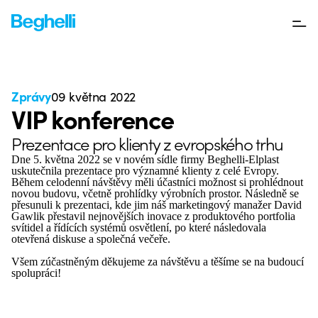
Zprávy
09 května 2022
VIP konference
Prezentace pro klienty z evropského trhu
Dne 5. května 2022 se v novém sídle firmy Beghelli-Elplast
uskutečnila prezentace pro významné klienty z celé Evropy.
Během celodenní návštěvy měli účastníci možnost si prohlédnout
novou budovu, včetně prohlídky výrobních prostor. Následně se
přesunuli k prezentaci, kde jim náš marketingový manažer David
Gawlik přestavil nejnovějších inovace z produktového portfolia
svítidel a řídících systémů osvětlení, po které následovala
otevřená diskuse a společná večeře.
Všem zúčastněným děkujeme za návštěvu a těšíme se na budoucí
spolupráci!