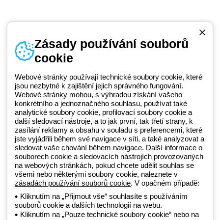
Zásady používání souborů
cookie
Telefonní číslo
od pondělí do pátku v době 8:30 - 17:30
+420 531 014 111
Webové stránky používají technické soubory cookie, které
jsou nezbytné k zajištění jejich správného fungování.
Webové stránky mohou, s výhradou získání vašeho
konkrétního a jednoznačného souhlasu, používat také
Beghelli je součástí GEWISS Group od roku 2025 a jeho ekosystému
analytické soubory cookie, profilovací soubory cookie a
další sledovací nástroje, a to jak první, tak třetí strany, k
GEWISS LightZone, kde vyvíjíme propojená světelná řešení, která
zasílání reklamy a obsahu v souladu s preferencemi, které
transformují komplexitu do jednoduchosti a podporují profesionály a
jste vyjádřili během své navigace v síti, a také analyzovat a
koncové zákazníky v uspokojování jejich potřeb.
Zjistěte více o
sledovat vaše chování během navigace. Další informace o
GEWISS
souborech cookie a sledovacích nástrojích provozovaných
na webových stránkách, pokud chcete udělit souhlas se
všemi nebo některými soubory cookie, naleznete v
Czechia:
CS
zásadách používání souborů cookie
. V opačném případě:
Kliknutím na „Přijmout vše“ souhlasíte s používáním
souborů cookie a dalších technologií na webu.
Zásady ochrany osobních údajů
Kliknutím na „Pouze technické soubory cookie“ nebo na
Zásady používání souborů cookie