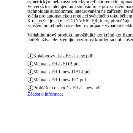
symetrickým nebo asymetrickým reflektorem činí upínací 
Ve verzích s inteligentním stmíváním je pro zajištění ma
technologie autodimmer, integrovaném na zařízení, které
světla pro automatickou regulaci světelného toku během
K dispozici je také LED INVERTER, který přeměňuje sv
zajištění potřebného osvětlení i v případě výpadku elektr
Variabilní
nový
produkt, umožňující konkrétní konfigurac
potřeb uživatele. Věnujte pozornost konfiguraci příslušen
Katalogový list - FH-L new.pdf
Manual - FH-L SDB.pdf
Manual - FH L new DALI.pdf
Manual - FH L new RD.pdf
Prohlášení o shodě - FH-L_new.pdf
Žádost o informace