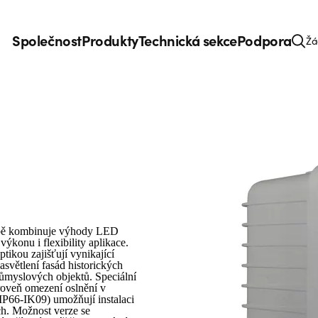
Společnost
Produkty
Technická sekce
Podpora
Žá
 sobě kombinuje výhody LED
ýkonu i flexibility aplikace.
ikou zajišťují vynikající
asvětlení fasád historických
průmyslových objektů. Speciální
ároveň omezení oslnění v
(IP66-IK09) umožňují instalaci
ch. Možnost verze se