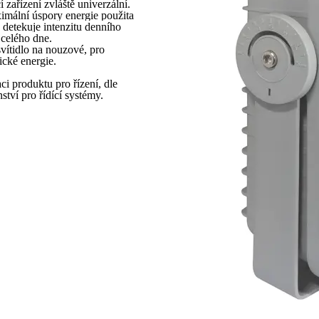
zařízení zvláště univerzální.
ximální úspory energie použita
 detekuje intenzitu denního
 celého dne.
ítidlo na nouzové, pro
ické energie.
i produktu pro řízení, dle
ství pro řídící systémy.