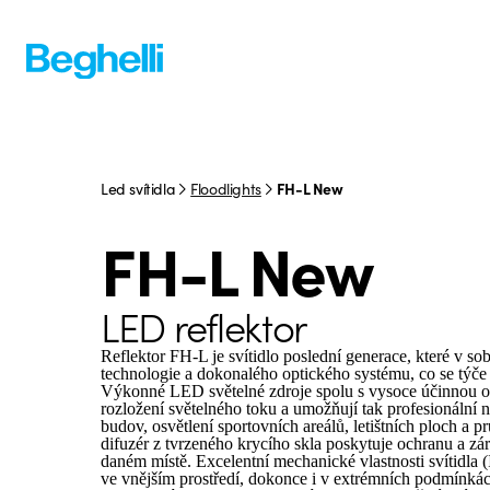
Led svítidla
Floodlights
FH-L New
FH-L New
LED reflektor
Reflektor FH-L je svítidlo poslední generace, které v
technologie a dokonalého optického systému, co se týče v
Výkonné LED světelné zdroje spolu s vysoce účinnou opt
rozložení světelného toku a umožňují tak profesionální n
budov, osvětlení sportovních areálů, letištních ploch a 
difuzér z tvrzeného krycího skla poskytuje ochranu a z
daném místě. Excelentní mechanické vlastnosti svítidla 
ve vnějším prostředí, dokonce i v extrémních podmínká