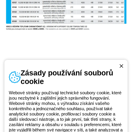
Zásady používání souborů
cookie
Telefonní číslo
od pondělí do pátku v době 8:30 - 17:30
+420 531 014 111
Webové stránky používají technické soubory cookie, které
jsou nezbytné k zajištění jejich správného fungování.
Webové stránky mohou, s výhradou získání vašeho
konkrétního a jednoznačného souhlasu, používat také
Beghelli je součástí GEWISS Group od roku 2025 a jeho ekosystému
analytické soubory cookie, profilovací soubory cookie a
další sledovací nástroje, a to jak první, tak třetí strany, k
GEWISS LightZone, kde vyvíjíme propojená světelná řešení, která
zasílání reklamy a obsahu v souladu s preferencemi, které
transformují komplexitu do jednoduchosti a podporují profesionály a
jste vyjádřili během své navigace v síti, a také analyzovat a
koncové zákazníky v uspokojování jejich potřeb.
Zjistěte více o