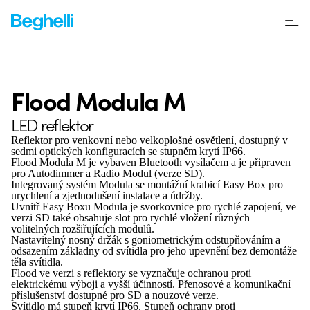
Flood Modula M
LED reflektor
Reflektor pro venkovní nebo velkoplošné osvětlení, dostupný v
sedmi optických konfiguracích
se stupněm krytí IP66
.
Flood Modula M je vybaven Bluetooth vysílačem a je připraven
pro Autodimmer a Radio Modul (verze SD).
Integrovaný systém Modula se montážní krabicí Easy Box pro
urychlení a zjednodušení instalace a údržby.
Uvnitř Easy Boxu Modula je svorkovnice pro rychlé zapojení, ve
verzi SD také obsahuje slot pro rychlé vložení různých
volitelných rozšiřujících modulů.
Nastavitelný nosný držák s goniometrickým odstupňováním a
odsazením základny od svítidla pro jeho upevnění bez demontáže
těla svítidla.
Flood ve verzi s reflektory se vyznačuje ochranou proti
elektrickému výboji a vyšší účinností.
Přenosové a komunikační
příslušenství dostupné pro SD a nouzové verze.
Svítidlo má stupeň krytí IP66. Stupeň ochrany proti