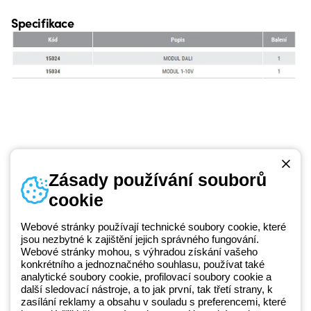
Specifikace
Zásady používání souborů
cookie
Telefonní číslo
od pondělí do pátku v době 8:30 - 17:30
+420 531 014 111
Webové stránky používají technické soubory cookie, které
jsou nezbytné k zajištění jejich správného fungování.
Webové stránky mohou, s výhradou získání vašeho
konkrétního a jednoznačného souhlasu, používat také
Beghelli je součástí GEWISS Group od roku 2025 a jeho ekosystému
analytické soubory cookie, profilovací soubory cookie a
další sledovací nástroje, a to jak první, tak třetí strany, k
GEWISS LightZone, kde vyvíjíme propojená světelná řešení, která
zasílání reklamy a obsahu v souladu s preferencemi, které
transformují komplexitu do jednoduchosti a podporují profesionály a