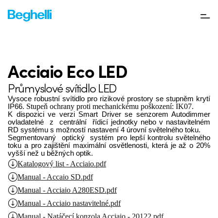
Acciaio Eco LED
Průmyslové svítidlo LED
Vysoce robustní svítidlo pro rizi
kové prostory se stupněm krytí
IP66.
Stupeň ochrany proti mechanickému poškození: IK07.
K dispozici ve verzi Smart Driver
se senzorem Autodimmer
ovla
datelné
z
centrální
řídicí
jed
notky nebo v nastavitelném
RD
systému s možností nastavení
4 úrovní světelného toku.
Segmentovaný
optický
systém
pro
lepší
kontrolu
světelného
toku a pro zajištění maximální
osvětlenosti, která je až o 20
%
vyšší než u běžných optik.
Katalogový list - Acciaio.pdf
Manual - Accaio SD.pdf
Manual - Acciaio A280ESD.pdf
Manual - Acciaio nastavitelné.pdf
Manual - Natáčecí konzola Acciaio - 20122.pdf