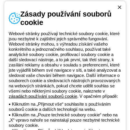
Zásady používání souborů
cookie
Telefonní číslo
od pondělí do pátku v době 8:30 - 17:30
+420 531 014 111
Webové stránky používají technické soubory cookie, které
jsou nezbytné k zajištění jejich správného fungování.
Webové stránky mohou, s výhradou získání vašeho
konkrétního a jednoznačného souhlasu, používat také
Beghelli je součástí GEWISS Group od roku 2025 a jeho ekosystému
analytické soubory cookie, profilovací soubory cookie a
další sledovací nástroje, a to jak první, tak třetí strany, k
GEWISS LightZone, kde vyvíjíme propojená světelná řešení, která
zasílání reklamy a obsahu v souladu s preferencemi, které
transformují komplexitu do jednoduchosti a podporují profesionály a
jste vyjádřili během své navigace v síti, a také analyzovat a
koncové zákazníky v uspokojování jejich potřeb.
Zjistěte více o
sledovat vaše chování během navigace. Další informace o
GEWISS
souborech cookie a sledovacích nástrojích provozovaných
na webových stránkách, pokud chcete udělit souhlas se
všemi nebo některými soubory cookie, naleznete v
zásadách používání souborů cookie
. V opačném případě:
Czechia:
CS
Kliknutím na „Přijmout vše“ souhlasíte s používáním
souborů cookie a dalších technologií na webu.
Zásady ochrany osobních údajů
Kliknutím na „Pouze technické soubory cookie“ nebo na
Zásady používání souborů cookie
„X“ vpravo nahoře se nainstalují pouze nezbytné technické
Obchodní podmínky
soubory cookie.
Všechny zásady