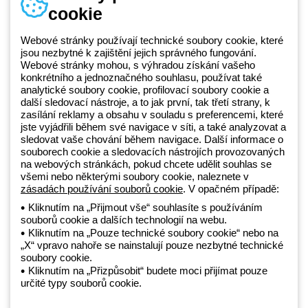
cookie
Telefonní číslo
od pondělí do pátku v době 8:30 - 17:30
+420 531 014 111
Webové stránky používají technické soubory cookie, které
jsou nezbytné k zajištění jejich správného fungování.
Webové stránky mohou, s výhradou získání vašeho
konkrétního a jednoznačného souhlasu, používat také
Beghelli je součástí GEWISS Group od roku 2025 a jeho ekosystému
analytické soubory cookie, profilovací soubory cookie a
další sledovací nástroje, a to jak první, tak třetí strany, k
GEWISS LightZone, kde vyvíjíme propojená světelná řešení, která
zasílání reklamy a obsahu v souladu s preferencemi, které
transformují komplexitu do jednoduchosti a podporují profesionály a
jste vyjádřili během své navigace v síti, a také analyzovat a
koncové zákazníky v uspokojování jejich potřeb.
Zjistěte více o
sledovat vaše chování během navigace. Další informace o
GEWISS
souborech cookie a sledovacích nástrojích provozovaných
na webových stránkách, pokud chcete udělit souhlas se
všemi nebo některými soubory cookie, naleznete v
zásadách používání souborů cookie
. V opačném případě:
Czechia:
CS
Kliknutím na „Přijmout vše“ souhlasíte s používáním
souborů cookie a dalších technologií na webu.
Zásady ochrany osobních údajů
Kliknutím na „Pouze technické soubory cookie“ nebo na
Zásady používání souborů cookie
„X“ vpravo nahoře se nainstalují pouze nezbytné technické
Obchodní podmínky
soubory cookie.
Všechny zásady
Kliknutím na „Přizpůsobit“ budete moci přijímat pouze
Accessibility
určité typy souborů cookie.
Kredity
© Beghelli S.p.A. Sole Shareholder Company - Company subject