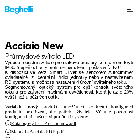
Acciaio New
Průmyslové svítidlo LED
Vysoce robustní svítidlo pro rizi
kové prostory se stupněm krytí
IP66.
Stupeň ochrany proti mechanickému poškození: IK07.
K dispozici ve verzi Smart Driver
se senzorem Autodimmer
ovla
datelné
z
centrální
řídicí
jed
notky nebo v nastavitelném
RD
systému s možností nastavení
4 úrovní světelného toku.
Segmentovaný
optický
systém
pro
lepší
kontrolu
světelného
toku a pro zajištění maximální
osvětlenosti, která je až o 20
%
vyšší než u běžných optik.
Variabilní
nový
produkt, umožňující konkrétní konfiguraci
produktu pro řízení, dle potřeb uživatele. Věnujte pozornost
konfiguraci příslušenství pro řídící systémy.
Katalogový list - Acciaio new.pdf
Manual - Acciaio SDB.pdf