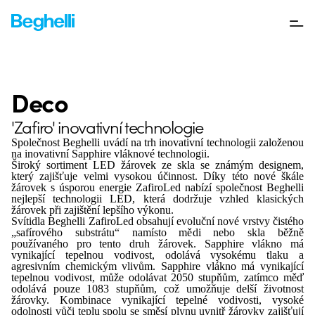
Deco
'Zafiro' inovativní technologie
Společnost Beghelli uvádí na trh inovativní technologii založenou
na inovativní
Sapphire
vláknové technologii.
Široký sortiment LED žárovek ze skla se známým designem,
který zajišťuje velmi vysokou účinnost.
Díky této nové škále
žárovek s úsporou energie ZafiroLed nabízí společnost Beghelli
nejlepší technologii LED, která dodržuje vzhled klasických
žárovek při zajištění lepšího výkonu.
Svítidla Beghelli ZafiroLed obsahují evoluční nové vrstvy čistého
„safírového substrátu“ namísto mědi nebo skla běžně
používaného pro tento druh žárovek.
Sapphire vlákno má
vynikající tepelnou vodivost, odolává vysokému tlaku a
agresivním chemickým vlivům.
Sapphire vlákno má vynikající
tepelnou vodivost, může odolávat 2050 stupňům, zatímco měď
odolává pouze 1083 stupňům, což umožňuje delší životnost
žárovky.
Kombinace vynikající tepelné vodivosti, vysoké
odolnosti vůči teplu spolu se směsí plynu uvnitř žárovky zajišťují