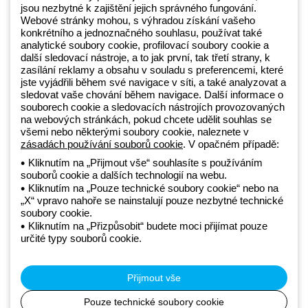
+420 531 014 111
jsou nezbytné k zajištění jejich správného fungování.
Webové stránky mohou, s výhradou získání vašeho
konkrétního a jednoznačného souhlasu, používat také
Beghelli je součástí GEWISS Group od roku 2025 a jeho ekosystému
analytické soubory cookie, profilovací soubory cookie a
další sledovací nástroje, a to jak první, tak třetí strany, k
GEWISS LightZone, kde vyvíjíme propojená světelná řešení, která
zasílání reklamy a obsahu v souladu s preferencemi, které
transformují komplexitu do jednoduchosti a podporují profesionály a
jste vyjádřili během své navigace v síti, a také analyzovat a
koncové zákazníky v uspokojování jejich potřeb.
Zjistěte více o
sledovat vaše chování během navigace. Další informace o
GEWISS
souborech cookie a sledovacích nástrojích provozovaných
na webových stránkách, pokud chcete udělit souhlas se
všemi nebo některými soubory cookie, naleznete v
Czechia:
CS
zásadách používání souborů cookie
. V opačném případě:
Kliknutím na „Přijmout vše“ souhlasíte s používáním
souborů cookie a dalších technologií na webu.
Zásady ochrany osobních údajů
Kliknutím na „Pouze technické soubory cookie“ nebo na
Zásady používání souborů cookie
„X“ vpravo nahoře se nainstalují pouze nezbytné technické
Obchodní podmínky
soubory cookie.
Všechny zásady
Kliknutím na „Přizpůsobit“ budete moci přijímat pouze
Accessibility
určité typy souborů cookie.
Kredity
© Beghelli S.p.A. Sole Shareholder Company - Company subject
to the direction and coordination of Gewiss S.p.A. - P.IVA (IT)
Přijmout vše
00666341201 - Registered in the Register of Companies of
Bologna. Fully paid-up capital: 10,000,000 Euro
Pouze technické soubory cookie