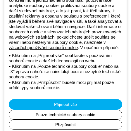
konkrétního a jednoznačného souhlasu, používat také
Beghelli je součástí GEWISS Group od roku 2025 a jeho ekosystému
analytické soubory cookie, profilovací soubory cookie a
další sledovací nástroje, a to jak první, tak třetí strany, k
GEWISS LightZone, kde vyvíjíme propojená světelná řešení, která
zasílání reklamy a obsahu v souladu s preferencemi, které
transformují komplexitu do jednoduchosti a podporují profesionály a
jste vyjádřili během své navigace v síti, a také analyzovat a
koncové zákazníky v uspokojování jejich potřeb.
Zjistěte více o
sledovat vaše chování během navigace. Další informace o
GEWISS
souborech cookie a sledovacích nástrojích provozovaných
na webových stránkách, pokud chcete udělit souhlas se
všemi nebo některými soubory cookie, naleznete v
Czechia:
CS
zásadách používání souborů cookie
. V opačném případě:
Kliknutím na „Přijmout vše“ souhlasíte s používáním
souborů cookie a dalších technologií na webu.
Zásady ochrany osobních údajů
Kliknutím na „Pouze technické soubory cookie“ nebo na
Zásady používání souborů cookie
„X“ vpravo nahoře se nainstalují pouze nezbytné technické
Obchodní podmínky
soubory cookie.
Všechny zásady
Kliknutím na „Přizpůsobit“ budete moci přijímat pouze
Accessibility
určité typy souborů cookie.
Kredity
© Beghelli S.p.A. Sole Shareholder Company - Company subject
to the direction and coordination of Gewiss S.p.A. - P.IVA (IT)
Přijmout vše
00666341201 - Registered in the Register of Companies of
Bologna. Fully paid-up capital: 10,000,000 Euro
Pouze technické soubory cookie
Přizpůsobit