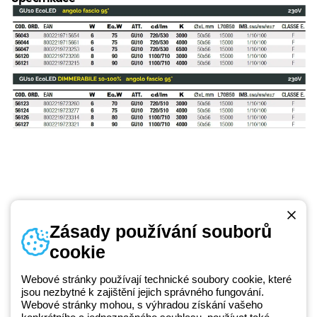
Zásady používání souborů
cookie
Telefonní číslo
od pondělí do pátku v době 8:30 - 17:30
+420 531 014 111
Webové stránky používají technické soubory cookie, které
jsou nezbytné k zajištění jejich správného fungování.
Webové stránky mohou, s výhradou získání vašeho