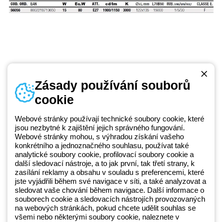
Zásady používání souborů
cookie
Telefonní číslo
od pondělí do pátku v době 8:30 - 17:30
+420 531 014 111
Webové stránky používají technické soubory cookie, které
jsou nezbytné k zajištění jejich správného fungování.
Webové stránky mohou, s výhradou získání vašeho
konkrétního a jednoznačného souhlasu, používat také
Beghelli je součástí GEWISS Group od roku 2025 a jeho ekosystému
analytické soubory cookie, profilovací soubory cookie a
další sledovací nástroje, a to jak první, tak třetí strany, k
GEWISS LightZone, kde vyvíjíme propojená světelná řešení, která
zasílání reklamy a obsahu v souladu s preferencemi, které
transformují komplexitu do jednoduchosti a podporují profesionály a
jste vyjádřili během své navigace v síti, a také analyzovat a
koncové zákazníky v uspokojování jejich potřeb.
Zjistěte více o
sledovat vaše chování během navigace. Další informace o
GEWISS
souborech cookie a sledovacích nástrojích provozovaných
na webových stránkách, pokud chcete udělit souhlas se
všemi nebo některými soubory cookie, naleznete v