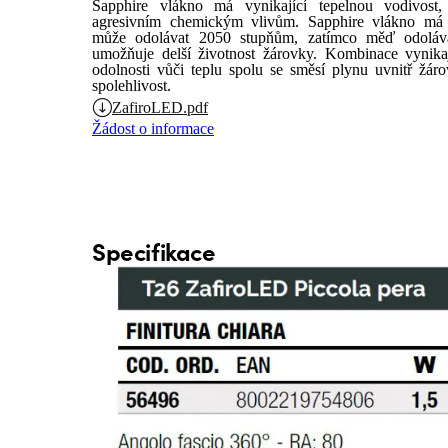
Sapphire vlákno má vynikající tepelnou vodivost
agresivním chemickým vlivům.
Sapphire vlákno má v
může odolávat 2050 stupňům, zatímco měď odolá
umožňuje delší životnost žárovky.
Kombinace vynikaj
odolnosti vůči teplu spolu se směsí plynu uvnitř žár
spolehlivost.
ZafiroLED.pdf
Žádost o informace
Specifikace