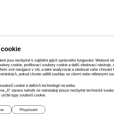
 cookie
EWISS LightZone, kde vyvíjíme
teré jsou nezbytné k zajištění jejich správného fungování. Webové 
osti a podporují profesionály a
ory cookie, profilovací soubory cookie a další sledovací nástroje, a t
S
 během své navigace v síti, a také analyzovat a sledovat vaše chová
14 111
stránkách, pokud chcete udělit souhlas se všemi nebo některými so
souborů cookie a dalších technologií na webu.
na „X“ vpravo nahoře se nainstalují pouze nezbytné technické soubo
Obchodní podmínky
Všechny zásady
Accessibility
Kredity
 určité typy souborů cookie.
he direction and coordination of Gewiss S.p.A. - P.IVA (IT) 00666341
kie
Přizpůsobit