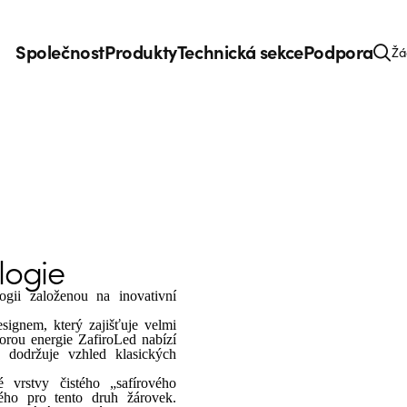
Společnost
Produkty
Technická sekce
Podpora
Žá
ologie
ogii založenou na inovativní
ignem, který zajišťuje velmi
orou energie ZafiroLed nabízí
á dodržuje vzhled klasických
é vrstvy čistého „safírového
ého pro tento druh žárovek.