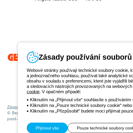
Zásady používání souborů
Beghelli je součástí GEWISS Group od roku 2025 a jeho ekosystému G
Webové stránky používají technické soubory cookie, k
propojená světelná řešení, která transformují komplexitu do jednoduch
a jednoznačného souhlasu, používat také analytické soub
koncové zákazníky v uspokojování jejich potřeb.
Zjistěte více o GEWIS
obsahu v souladu s preferencemi, které jste vyjádřili
+420 531 0
a sledovacích nástrojích provozovaných na webových 
Telefonní číslo
cookie
. V opačném případě:
od pondělí do pátku v době 8:30 - 17:30
Kliknutím na „Přijmout vše“ souhlasíte s používáním 
Kliknutím na „Pouze technické soubory cookie“ nebo 
Zásady ochrany osobních údajů
Zásady používání souborů cookie
Kliknutím na „Přizpůsobit“ budete moci přijímat pouze
© Beghelli S.p.A. Sole Shareholder Company - Company subject to t
paid-up capital: 10,000,000 Euro
Přijmout vše
Pouze technické soubory coo