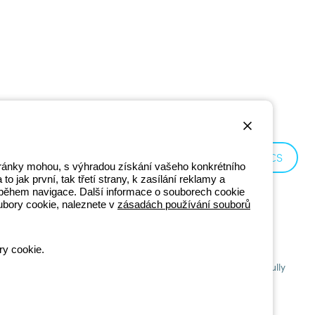
Czechia:
CS
stránky mohou, s výhradou získání vašeho konkrétního
o jak první, tak třetí strany, k zasílání reklamy a
ní během navigace. Další informace o souborech cookie
ubory cookie, naleznete v
zásadách používání souborů
ry cookie.
201 - Registered in the Register of Companies of Bologna. Fully