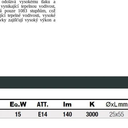
, odolává vysokému tlaku a
ynikající tepelnou vodivost,
vá pouze 1083 stupňům, což
ící tepelné vodivosti, vysoké
ovky zajišťují vysoký výkon a