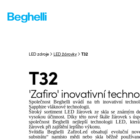
LED zdroje
LED žárovky
T32
T32
'Zafiro' inovativní techn
Společnost Beghelli uvádí na trh inovativní technol
Sapphire
vláknové technologii.
Široký sortiment LED žárovek ze skla se známým des
vysokou účinnost.
Díky této nové škále žárovek s úsp
společnost Beghelli nejlepší technologii LED, kter
žárovek při zajištění lepšího výkonu.
Svítidla Beghelli ZafiroLed obsahují evoluční nov
substrátu“ namísto mědi nebo skla běžně používan