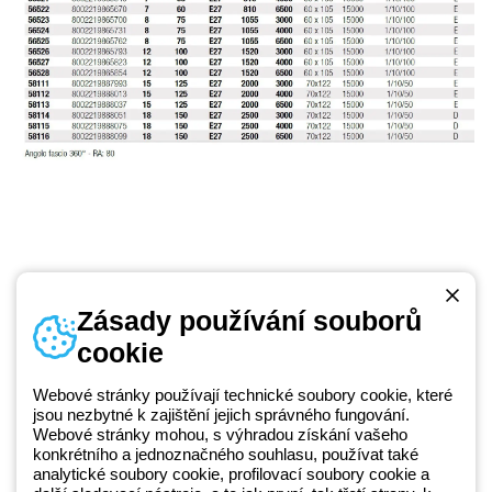
Zásady používání souborů
cookie
Telefonní číslo
od pondělí do pátku v době 8:30 - 17:30
+420 531 014 111
Webové stránky používají technické soubory cookie, které
jsou nezbytné k zajištění jejich správného fungování.
Webové stránky mohou, s výhradou získání vašeho
konkrétního a jednoznačného souhlasu, používat také
Beghelli je součástí GEWISS Group od roku 2025 a jeho ekosystému
analytické soubory cookie, profilovací soubory cookie a