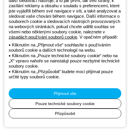
další sledovací nástroje, a to jak první, tak třetí strany, k
GEWISS LightZone, kde vyvíjíme propojená světelná řešení, která
zasílání reklamy a obsahu v souladu s preferencemi, které
transformují komplexitu do jednoduchosti a podporují profesionály a
jste vyjádřili během své navigace v síti, a také analyzovat a
koncové zákazníky v uspokojování jejich potřeb.
Zjistěte více o
sledovat vaše chování během navigace. Další informace o
GEWISS
souborech cookie a sledovacích nástrojích provozovaných
na webových stránkách, pokud chcete udělit souhlas se
všemi nebo některými soubory cookie, naleznete v
zásadách používání souborů cookie
. V opačném případě:
Czechia:
CS
Kliknutím na „Přijmout vše“ souhlasíte s používáním
souborů cookie a dalších technologií na webu.
Zásady ochrany osobních údajů
Kliknutím na „Pouze technické soubory cookie“ nebo na
Zásady používání souborů cookie
„X“ vpravo nahoře se nainstalují pouze nezbytné technické
Obchodní podmínky
soubory cookie.
Všechny zásady
Kliknutím na „Přizpůsobit“ budete moci přijímat pouze
Accessibility
určité typy souborů cookie.
Kredity
© Beghelli S.p.A. Sole Shareholder Company - Company subject
to the direction and coordination of Gewiss S.p.A. - P.IVA (IT)
Přijmout vše
00666341201 - Registered in the Register of Companies of
Bologna. Fully paid-up capital: 10,000,000 Euro
Pouze technické soubory cookie
Přizpůsobit