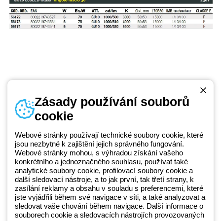
Zásady používání souborů
cookie
Telefonní číslo
od pondělí do pátku v době 8:30 - 17:30
+420 531 014 111
Webové stránky používají technické soubory cookie, které
jsou nezbytné k zajištění jejich správného fungování.
Webové stránky mohou, s výhradou získání vašeho
konkrétního a jednoznačného souhlasu, používat také
Beghelli je součástí GEWISS Group od roku 2025 a jeho ekosystému
analytické soubory cookie, profilovací soubory cookie a
další sledovací nástroje, a to jak první, tak třetí strany, k
GEWISS LightZone, kde vyvíjíme propojená světelná řešení, která
zasílání reklamy a obsahu v souladu s preferencemi, které
transformují komplexitu do jednoduchosti a podporují profesionály a
jste vyjádřili během své navigace v síti, a také analyzovat a
koncové zákazníky v uspokojování jejich potřeb.
Zjistěte více o
sledovat vaše chování během navigace. Další informace o
GEWISS
souborech cookie a sledovacích nástrojích provozovaných