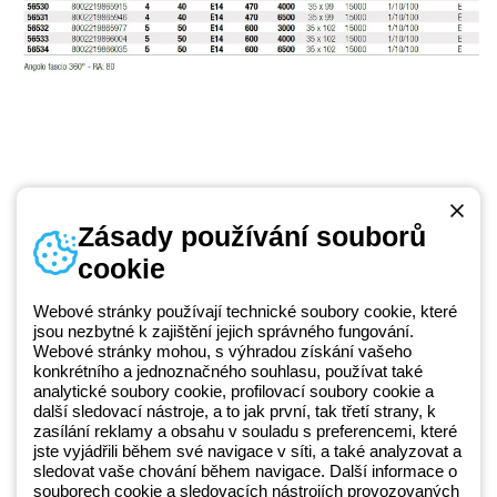
Zásady používání souborů
cookie
Telefonní číslo
od pondělí do pátku v době 8:30 - 17:30
+420 531 014 111
Webové stránky používají technické soubory cookie, které
jsou nezbytné k zajištění jejich správného fungování.
Webové stránky mohou, s výhradou získání vašeho
konkrétního a jednoznačného souhlasu, používat také
Beghelli je součástí GEWISS Group od roku 2025 a jeho ekosystému
analytické soubory cookie, profilovací soubory cookie a
další sledovací nástroje, a to jak první, tak třetí strany, k
GEWISS LightZone, kde vyvíjíme propojená světelná řešení, která
zasílání reklamy a obsahu v souladu s preferencemi, které
transformují komplexitu do jednoduchosti a podporují profesionály a
jste vyjádřili během své navigace v síti, a také analyzovat a
koncové zákazníky v uspokojování jejich potřeb.
Zjistěte více o
sledovat vaše chování během navigace. Další informace o
GEWISS
souborech cookie a sledovacích nástrojích provozovaných