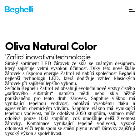
Oliva Natural Color
'Zafiro' inovativní technologie
Široký sortiment LED žárovek ze skla se známým designem,
který zajišťuje velmi vysokou účinnost.
Díky této nové škále
žárovek s úsporou energie ZafiroLed nabízí společnost Beghelli
nejlepší technologii LED, která dodržuje vzhled klasických
žárovek při zajištění lepšího výkonu.
Svítidla Beghelli ZafiroLed obsahují evoluční nové vrstvy čistého
„safírového substrátu“ namísto mědi nebo skla běžně
používaného pro tento druh žárovek.
Sapphire vlákno má
vynikající tepelnou vodivost, odolává vysokému tlaku a
agresivním chemickým vlivům.
Sapphire vlákno má vynikající
tepelnou vodivost, může odolávat 2050 stupňům, zatímco měď
odolává pouze 1083 stupňům, což umožňuje delší životnost
žárovky.
Kombinace vynikající tepelné vodivosti, vysoké
odolnosti vůči teplu spolu se směsí plynu uvnitř žárovky zajišťují
vysoký výkon a spolehlivost.