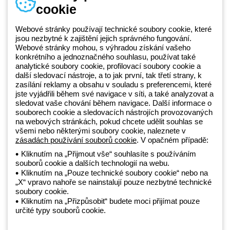
cookie
Telefonní číslo
od pondělí do pátku v době 8:30 - 17:30
+420 531 014 111
Webové stránky používají technické soubory cookie, které
jsou nezbytné k zajištění jejich správného fungování.
Webové stránky mohou, s výhradou získání vašeho
konkrétního a jednoznačného souhlasu, používat také
Beghelli je součástí GEWISS Group od roku 2025 a jeho ekosystému
analytické soubory cookie, profilovací soubory cookie a
další sledovací nástroje, a to jak první, tak třetí strany, k
GEWISS LightZone, kde vyvíjíme propojená světelná řešení, která
zasílání reklamy a obsahu v souladu s preferencemi, které
transformují komplexitu do jednoduchosti a podporují profesionály a
jste vyjádřili během své navigace v síti, a také analyzovat a
koncové zákazníky v uspokojování jejich potřeb.
Zjistěte více o
sledovat vaše chování během navigace. Další informace o
GEWISS
souborech cookie a sledovacích nástrojích provozovaných
na webových stránkách, pokud chcete udělit souhlas se
všemi nebo některými soubory cookie, naleznete v
Czechia:
CS
zásadách používání souborů cookie
. V opačném případě:
Kliknutím na „Přijmout vše“ souhlasíte s používáním
souborů cookie a dalších technologií na webu.
Zásady ochrany osobních údajů
Kliknutím na „Pouze technické soubory cookie“ nebo na
Zásady používání souborů cookie
„X“ vpravo nahoře se nainstalují pouze nezbytné technické
Obchodní podmínky
soubory cookie.
Všechny zásady
Kliknutím na „Přizpůsobit“ budete moci přijímat pouze
Accessibility
určité typy souborů cookie.
Kredity
© Beghelli S.p.A. Sole Shareholder Company - Company subject