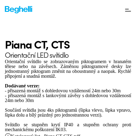
Piana CT, CTS
Orientační LED svítidlo
Orientační svítidlo se zobrazovaným piktogramem v hranatém
tělese nebo na závěsech. Záměnou piktogramové desky lze
jednostranný piktogram změnit na oboustranný a naopak. Rychlé
připojení a snadná montáž.
Dodávané verze:
- přisazená montáž s dohledovou vzdáleností 24m nebo 30m
- přisazená montáž s lankovými závěsy s dohledovou vzdáleností
24m nebo 30m
Součástí svítidla jsou 4ks piktogramů (šipka vlevo, šipka vpravo,
šipka dolu a bílý prázdný pro jednostrannou verzi).
Svítidlo se stupněm krytí IP40 a stupněm ochrany proti
mechanickému poškození IK03.