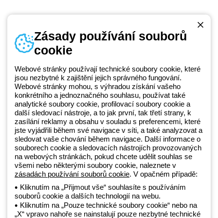
Zásady používání souborů
cookie
Telefonní číslo
od pondělí do pátku v době 8:30 - 17:30
+420 531 014 111
Webové stránky používají technické soubory cookie, které
jsou nezbytné k zajištění jejich správného fungování.
Webové stránky mohou, s výhradou získání vašeho
konkrétního a jednoznačného souhlasu, používat také
Beghelli je součástí GEWISS Group od roku 2025 a jeho ekosystému
analytické soubory cookie, profilovací soubory cookie a
další sledovací nástroje, a to jak první, tak třetí strany, k
GEWISS LightZone, kde vyvíjíme propojená světelná řešení, která
zasílání reklamy a obsahu v souladu s preferencemi, které
transformují komplexitu do jednoduchosti a podporují profesionály a
jste vyjádřili během své navigace v síti, a také analyzovat a
koncové zákazníky v uspokojování jejich potřeb.
Zjistěte více o
sledovat vaše chování během navigace. Další informace o
GEWISS
souborech cookie a sledovacích nástrojích provozovaných
na webových stránkách, pokud chcete udělit souhlas se
všemi nebo některými soubory cookie, naleznete v
zásadách používání souborů cookie
. V opačném případě:
Czechia:
CS
Kliknutím na „Přijmout vše“ souhlasíte s používáním
souborů cookie a dalších technologií na webu.
Zásady ochrany osobních údajů
Kliknutím na „Pouze technické soubory cookie“ nebo na
Zásady používání souborů cookie
„X“ vpravo nahoře se nainstalují pouze nezbytné technické