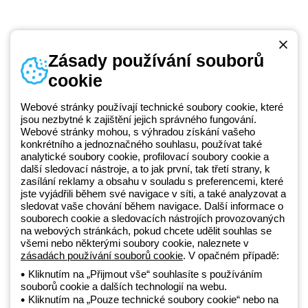
Zásady používání souborů
cookie
Telefonní číslo
od pondělí do pátku v době 8:30 - 17:30
+420 531 014 111
Webové stránky používají technické soubory cookie, které
jsou nezbytné k zajištění jejich správného fungování.
Webové stránky mohou, s výhradou získání vašeho
konkrétního a jednoznačného souhlasu, používat také
Beghelli je součástí GEWISS Group od roku 2025 a jeho ekosystému
analytické soubory cookie, profilovací soubory cookie a
další sledovací nástroje, a to jak první, tak třetí strany, k
GEWISS LightZone, kde vyvíjíme propojená světelná řešení, která
zasílání reklamy a obsahu v souladu s preferencemi, které
transformují komplexitu do jednoduchosti a podporují profesionály a
jste vyjádřili během své navigace v síti, a také analyzovat a
koncové zákazníky v uspokojování jejich potřeb.
Zjistěte více o
sledovat vaše chování během navigace. Další informace o
GEWISS
souborech cookie a sledovacích nástrojích provozovaných
na webových stránkách, pokud chcete udělit souhlas se
všemi nebo některými soubory cookie, naleznete v
Czechia:
CS
zásadách používání souborů cookie
. V opačném případě:
Kliknutím na „Přijmout vše“ souhlasíte s používáním
souborů cookie a dalších technologií na webu.
Zásady ochrany osobních údajů
Kliknutím na „Pouze technické soubory cookie“ nebo na
Zásady používání souborů cookie