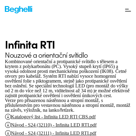
Infinita RTI
Nouzové a orientační svítidlo
Kombinované orientační a protipanické svítidlo s tělesem a
krytem z polykarbonátu (PC). Vysoký stupeň krytí (IP65) a
vysoká odolnost prosti mechanickému poškození (IK08). Četné
otvory pro kabeláž. Systém RTI nabízí vysoce homogenní
osvětlení folie s piktogramem, stejně jako protipanické osvětlení
bez oslnění. Se speciální technologií LED (pro montáž do výšky
od 2 m do více než 12 m, viditelnost až 34 m) je možné efektivně
zajistit protipanické osvětlení i osvětlení únikových cest.
Verze pro přisazenou nástěnnou a stropní montáž, s
příslušenstvím pro vestavnou nástěnnou a stropní montáž, montáž
na závěs, výložník, na lanko/řetízek.
Katalogový list - Infinita LED RTI CBS.pdf
Návod - S24 (32110) - Infinita LED RTI.pdf
Návod - S24 (32111) - Infinita LED RTI.pdf