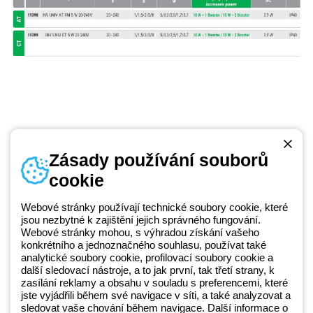
Zásady používání souborů
cookie
Telefonní číslo
od pondělí do pátku v době 8:30 - 17:30
+420 531 014 111
Webové stránky používají technické soubory cookie, které
jsou nezbytné k zajištění jejich správného fungování.
Webové stránky mohou, s výhradou získání vašeho
konkrétního a jednoznačného souhlasu, používat také
Beghelli je součástí GEWISS Group od roku 2025 a jeho ekosystému
analytické soubory cookie, profilovací soubory cookie a
další sledovací nástroje, a to jak první, tak třetí strany, k
GEWISS LightZone, kde vyvíjíme propojená světelná řešení, která
zasílání reklamy a obsahu v souladu s preferencemi, které
transformují komplexitu do jednoduchosti a podporují profesionály a
jste vyjádřili během své navigace v síti, a také analyzovat a
koncové zákazníky v uspokojování jejich potřeb.
Zjistěte více o
sledovat vaše chování během navigace. Další informace o