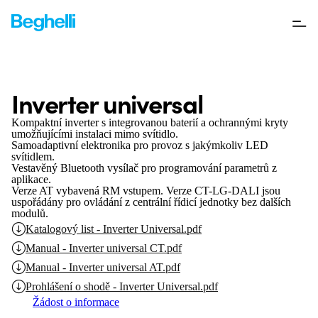
Inverter universal
Kompaktní inverter s integrovanou baterií a ochrannými kryty
umožňujícími instalaci mimo svítidlo.
Samoadaptivní elektronika pro provoz s jakýmkoliv LED
svítidlem.
Vestavěný Bluetooth vysílač pro programování parametrů z
aplikace.
Verze AT vybavená RM vstupem.
Verze CT-LG-DALI jsou
uspořádány pro ovládání z centrální řídicí jednotky bez dalších
modulů.
Katalogový list - Inverter Universal.pdf
Manual - Inverter universal CT.pdf
Manual - Inverter universal AT.pdf
Prohlášení o shodě - Inverter Universal.pdf
Žádost o informace