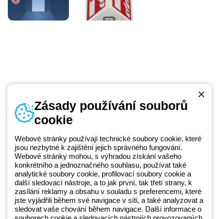
Zásady používání souborů
cookie
Telefonní číslo
od pondělí do pátku v době 8:30 - 17:30
+420 531 014 111
Webové stránky používají technické soubory cookie, které
jsou nezbytné k zajištění jejich správného fungování.
Webové stránky mohou, s výhradou získání vašeho
konkrétního a jednoznačného souhlasu, používat také
Beghelli je součástí GEWISS Group od roku 2025 a jeho ekosystému
analytické soubory cookie, profilovací soubory cookie a
další sledovací nástroje, a to jak první, tak třetí strany, k
GEWISS LightZone, kde vyvíjíme propojená světelná řešení, která
zasílání reklamy a obsahu v souladu s preferencemi, které
transformují komplexitu do jednoduchosti a podporují profesionály a
jste vyjádřili během své navigace v síti, a také analyzovat a
koncové zákazníky v uspokojování jejich potřeb.
Zjistěte více o
sledovat vaše chování během navigace. Další informace o
GEWISS
souborech cookie a sledovacích nástrojích provozovaných