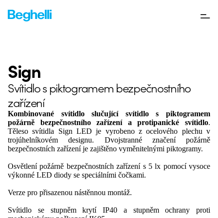
Sign
Svítidlo s piktogramem bezpečnostního
zařízení
Kombinované svítidlo slučující svítidlo s piktogramem
požárně bezpečnostního zařízení a protipanické svítidlo
.
Těleso svítidla Sign LED je vyrobeno z ocelového plechu v
trojúhelníkovém designu. Dvojstranné značení požárně
bezpečnostních zařízení je zajištěno vyměnitelnými piktogramy.
Osvětlení požárně bezpečnostních zařízení s 5 lx pomocí vysoce
výkonné LED diody se speciálními čočkami.
Verze pro přisazenou nástěnnou montáž.
Svítidlo se stupněm krytí IP40 a stupněm ochrany proti