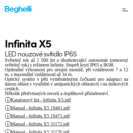
Infinita X5
LED nouzové svítidlo IP65
Světelný tok až 1 500 lm a dlouhotrvající autonomie (omezený
světelný tok) s režimem Infinity. Stupeň krytí IP65 a IK08.
Optimální výkonnost pro stropní montáž, při vzdálenosti 7 a 12
m, s maximální vzdáleností až 34 m.
Optický systém s pěti vyměnitelnými čočkami pro adaptaci na
danou oblast s využitím v antipanických oblastech i na únikových
cestách.
Několik předvrtaných otvorů a doplňkové příslušenství.
Katalogový list - Infinita X5.pdf
Manual - Infinita X5 19461.pdf
Manual - Infinita X5 19471.pdf
Manual - Infinita X5 31172.pdf
Manual - Infinita X5 31176.pdf