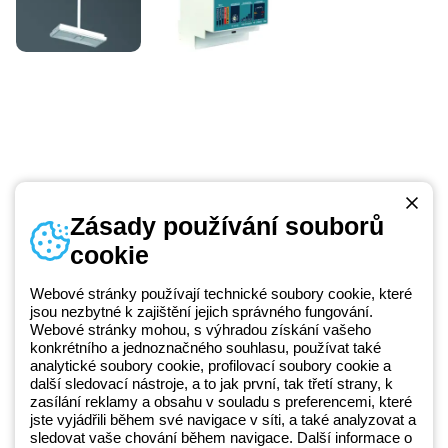
Zásady používání souborů
cookie
Telefonní číslo
od pondělí do pátku v době 8:30 - 17:30
+420 531 014 111
Webové stránky používají technické soubory cookie, které
jsou nezbytné k zajištění jejich správného fungování.
Webové stránky mohou, s výhradou získání vašeho
konkrétního a jednoznačného souhlasu, používat také
Beghelli je součástí GEWISS Group od roku 2025 a jeho ekosystému
analytické soubory cookie, profilovací soubory cookie a
další sledovací nástroje, a to jak první, tak třetí strany, k
GEWISS LightZone, kde vyvíjíme propojená světelná řešení, která
zasílání reklamy a obsahu v souladu s preferencemi, které
transformují komplexitu do jednoduchosti a podporují profesionály a
jste vyjádřili během své navigace v síti, a také analyzovat a
koncové zákazníky v uspokojování jejich potřeb.
Zjistěte více o
sledovat vaše chování během navigace. Další informace o
GEWISS