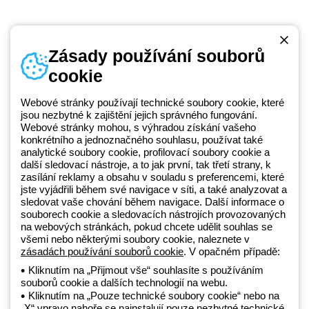
Zásady používání souborů
cookie
Telefonní číslo
od pondělí do pátku v době 8:30 - 17:30
+420 531 014 111
Webové stránky používají technické soubory cookie, které
jsou nezbytné k zajištění jejich správného fungování.
Webové stránky mohou, s výhradou získání vašeho
konkrétního a jednoznačného souhlasu, používat také
Beghelli je součástí GEWISS Group od roku 2025 a jeho ekosystému
analytické soubory cookie, profilovací soubory cookie a
další sledovací nástroje, a to jak první, tak třetí strany, k
GEWISS LightZone, kde vyvíjíme propojená světelná řešení, která
zasílání reklamy a obsahu v souladu s preferencemi, které
transformují komplexitu do jednoduchosti a podporují profesionály a
jste vyjádřili během své navigace v síti, a také analyzovat a
koncové zákazníky v uspokojování jejich potřeb.
Zjistěte více o
sledovat vaše chování během navigace. Další informace o
GEWISS
souborech cookie a sledovacích nástrojích provozovaných
na webových stránkách, pokud chcete udělit souhlas se
všemi nebo některými soubory cookie, naleznete v
zásadách používání souborů cookie
. V opačném případě:
Czechia:
CS
Kliknutím na „Přijmout vše“ souhlasíte s používáním
souborů cookie a dalších technologií na webu.
Zásady ochrany osobních údajů
Kliknutím na „Pouze technické soubory cookie“ nebo na
Zásady používání souborů cookie
„X“ vpravo nahoře se nainstalují pouze nezbytné technické