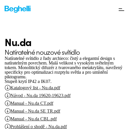
Nu.da
Natíratelné nouzové svítidlo
Natíratelné svítidlo z řady archieco: čistý a elegantní design s
natíratelným povrchem. Malá velikost s vysokým světelným
tokem. Monolitický difuzér z tvarovaného metakrylátu, navržený
specificky pro optimalizaci rozptylu světla a pro umístění
piktogramu.
Stupeň krytí IP42 a IK07.
Katalogový list - Nu.da.pdf
Návod - Nu.da 19620-19623.pdf
Manual - Nu.da CT.pdf
Manual - Nu.da SE TR.pdf
Manual - Nu.da CBL.pdf
Prohlášení o shodě - Nu.da.pdf