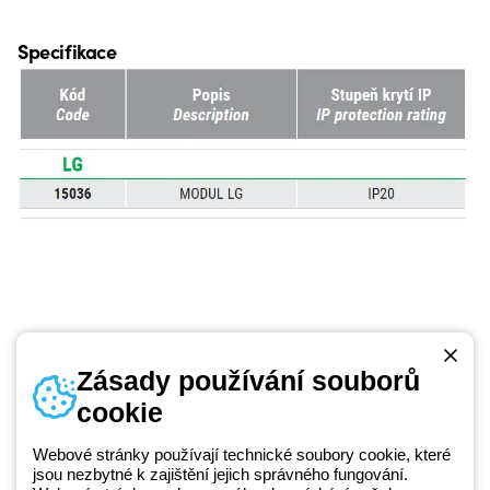
Specifikace
Zásady používání souborů
cookie
Telefonní číslo
od pondělí do pátku v době 8:30 - 17:30
+420 531 014 111
Webové stránky používají technické soubory cookie, které
jsou nezbytné k zajištění jejich správného fungování.