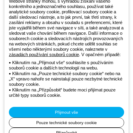
Webové stránky mohou, s výhradou získání vašeho
konkrétního a jednoznačného souhlasu, používat také
Beghelli je součástí GEWISS Group od roku 2025 a jeho ekosystému
analytické soubory cookie, profilovací soubory cookie a
další sledovací nástroje, a to jak první, tak třetí strany, k
GEWISS LightZone, kde vyvíjíme propojená světelná řešení, která
zasílání reklamy a obsahu v souladu s preferencemi, které
transformují komplexitu do jednoduchosti a podporují profesionály a
jste vyjádřili během své navigace v síti, a také analyzovat a
koncové zákazníky v uspokojování jejich potřeb.
Zjistěte více o
sledovat vaše chování během navigace. Další informace o
GEWISS
souborech cookie a sledovacích nástrojích provozovaných
na webových stránkách, pokud chcete udělit souhlas se
všemi nebo některými soubory cookie, naleznete v
Czechia:
CS
zásadách používání souborů cookie
. V opačném případě:
Kliknutím na „Přijmout vše“ souhlasíte s používáním
souborů cookie a dalších technologií na webu.
Zásady ochrany osobních údajů
Kliknutím na „Pouze technické soubory cookie“ nebo na
Zásady používání souborů cookie
„X“ vpravo nahoře se nainstalují pouze nezbytné technické
Obchodní podmínky
soubory cookie.
Všechny zásady
Kliknutím na „Přizpůsobit“ budete moci přijímat pouze
Accessibility
určité typy souborů cookie.
Kredity
© Beghelli S.p.A. Sole Shareholder Company - Company subject
to the direction and coordination of Gewiss S.p.A. - P.IVA (IT)
Přijmout vše
00666341201 - Registered in the Register of Companies of
Bologna. Fully paid-up capital: 10,000,000 Euro
Pouze technické soubory cookie
Přizpůsobit