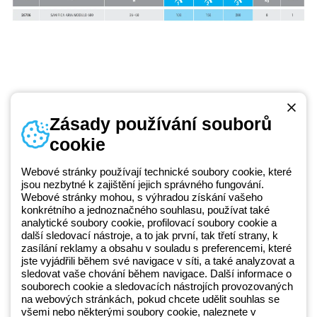
Zásady používání souborů
cookie
Telefonní číslo
od pondělí do pátku v době 8:30 - 17:30
+420 531 014 111
Webové stránky používají technické soubory cookie, které
jsou nezbytné k zajištění jejich správného fungování.
Webové stránky mohou, s výhradou získání vašeho
konkrétního a jednoznačného souhlasu, používat také
Beghelli je součástí GEWISS Group od roku 2025 a jeho ekosystému
analytické soubory cookie, profilovací soubory cookie a
další sledovací nástroje, a to jak první, tak třetí strany, k
GEWISS LightZone, kde vyvíjíme propojená světelná řešení, která
zasílání reklamy a obsahu v souladu s preferencemi, které
transformují komplexitu do jednoduchosti a podporují profesionály a
jste vyjádřili během své navigace v síti, a také analyzovat a
koncové zákazníky v uspokojování jejich potřeb.
Zjistěte více o
sledovat vaše chování během navigace. Další informace o
GEWISS
souborech cookie a sledovacích nástrojích provozovaných
na webových stránkách, pokud chcete udělit souhlas se
všemi nebo některými soubory cookie, naleznete v