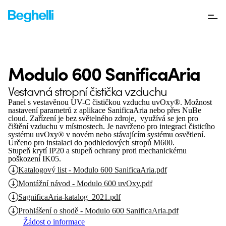
Modulo 600 SanificaAria
Vestavná stropní čistička vzduchu
Panel s vestavěnou UV-C čističkou vzduchu uvOxy®. Možnost
nastavení parametrů z aplikace SanificaAria nebo přes NuBe
cloud. Zařízení je bez světelného zdroje, využívá se jen pro
čištění vzduchu v místnostech. Je navrženo pro integraci čisticího
systému uvOxy® v novém nebo stávajícím systému osvětlení.
Určeno pro instalaci do podhledových stropů M600.
Stupeň krytí IP20 a stupeň ochrany proti mechanickému
poškození IK05.
Katalogový list - Modulo 600 SanificaAria.pdf
Montážní návod - Modulo 600 uvOxy.pdf
SagnificaAria-katalog_2021.pdf
Prohlášení o shodě - Modulo 600 SanificaAria.pdf
Žádost o informace