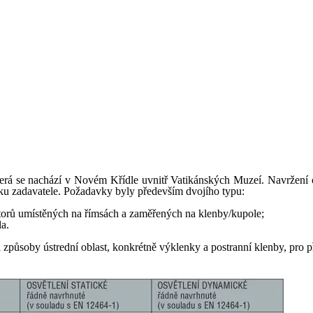
 která se nachází v Novém Křídle uvnitř Vatikánských Muzeí. Navržení
vku zadavatele. Požadavky byly především dvojího typu:
ktorů umístěných na římsách a zaměřených na klenby/kupole;
la.
způsoby ústrední oblast, konkrétně výklenky a postranní klenby, pro pří