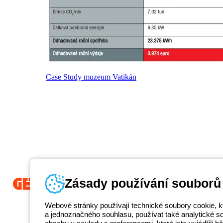
Case Study muzeum Vatikán
Zásady používání souborů
Beghelli je součástí GEWISS Group od roku 2025 a jeho ekosystému G
Webové stránky používají technické soubory cookie, k
propojená světelná řešení, která transformují komplexitu do jednoduch
a jednoznačného souhlasu, používat také analytické soub
koncové zákazníky v uspokojování jejich potřeb.
Zjistěte více o GEWIS