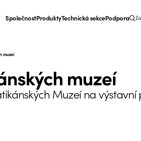
Společnost
Produkty
Technická sekce
Podpora
Žá
h muzeí
ánských muzeí
atikánských Muzeí na výstavní 