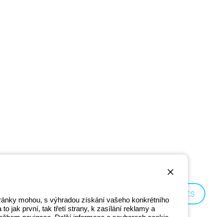
Czechia:
CS
stránky mohou, s výhradou získání vašeho konkrétního
o jak první, tak třetí strany, k zasílání reklamy a