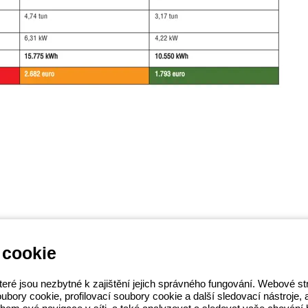
 cookie
EWISS LightZone, kde vyvíjíme
teré jsou nezbytné k zajištění jejich správného fungování. Webové 
osti a podporují profesionály a
ory cookie, profilovací soubory cookie a další sledovací nástroje, a t
S