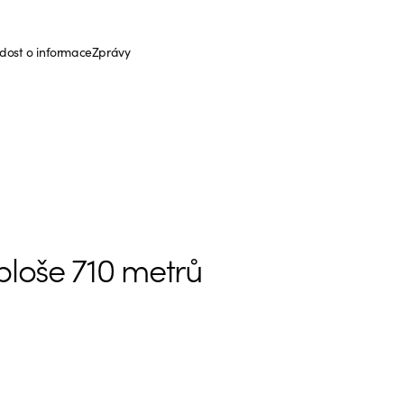
dost o informace
Zprávy
ploše 710 metrů