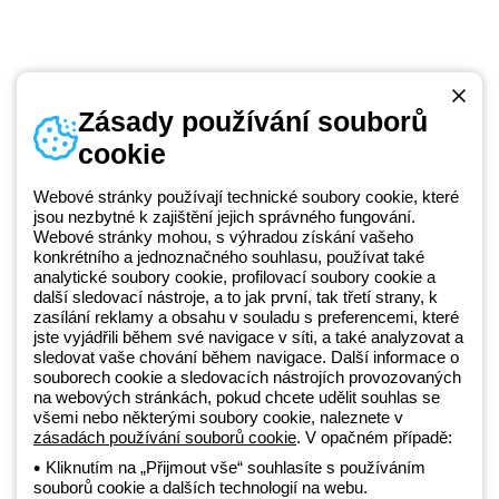
Zásady používání souborů
cookie
Telefonní číslo
od pondělí do pátku v době 8:30 - 17:30
+420 531 014 111
Webové stránky používají technické soubory cookie, které
jsou nezbytné k zajištění jejich správného fungování.
Webové stránky mohou, s výhradou získání vašeho
konkrétního a jednoznačného souhlasu, používat také
Beghelli je součástí GEWISS Group od roku 2025 a jeho ekosystému
analytické soubory cookie, profilovací soubory cookie a
další sledovací nástroje, a to jak první, tak třetí strany, k
GEWISS LightZone, kde vyvíjíme propojená světelná řešení, která
zasílání reklamy a obsahu v souladu s preferencemi, které
transformují komplexitu do jednoduchosti a podporují profesionály a
jste vyjádřili během své navigace v síti, a také analyzovat a
koncové zákazníky v uspokojování jejich potřeb.
Zjistěte více o
sledovat vaše chování během navigace. Další informace o
GEWISS
souborech cookie a sledovacích nástrojích provozovaných
na webových stránkách, pokud chcete udělit souhlas se
všemi nebo některými soubory cookie, naleznete v
Czechia:
CS
zásadách používání souborů cookie
. V opačném případě:
Kliknutím na „Přijmout vše“ souhlasíte s používáním
souborů cookie a dalších technologií na webu.
Zásady ochrany osobních údajů