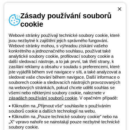
Zásady používání souborů
cookie
Telefonní číslo
od pondělí do pátku v době 8:30 - 17:30
+420 531 014 111
Webové stránky používají technické soubory cookie, které
jsou nezbytné k zajištění jejich správného fungování.
Webové stránky mohou, s výhradou získání vašeho
konkrétního a jednoznačného souhlasu, používat také
Beghelli je součástí GEWISS Group od roku 2025 a jeho ekosystému
analytické soubory cookie, profilovací soubory cookie a
další sledovací nástroje, a to jak první, tak třetí strany, k
GEWISS LightZone, kde vyvíjíme propojená světelná řešení, která
zasílání reklamy a obsahu v souladu s preferencemi, které
transformují komplexitu do jednoduchosti a podporují profesionály a
jste vyjádřili během své navigace v síti, a také analyzovat a
koncové zákazníky v uspokojování jejich potřeb.
Zjistěte více o
sledovat vaše chování během navigace. Další informace o
GEWISS
souborech cookie a sledovacích nástrojích provozovaných
na webových stránkách, pokud chcete udělit souhlas se
všemi nebo některými soubory cookie, naleznete v
zásadách používání souborů cookie
. V opačném případě:
Czechia:
CS
Kliknutím na „Přijmout vše“ souhlasíte s používáním
souborů cookie a dalších technologií na webu.
Zásady ochrany osobních údajů
Kliknutím na „Pouze technické soubory cookie“ nebo na
Zásady používání souborů cookie
„X“ vpravo nahoře se nainstalují pouze nezbytné technické
Obchodní podmínky
soubory cookie.