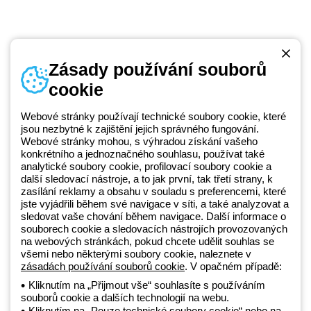
Zásady používání souborů
cookie
Telefonní číslo
od pondělí do pátku v době 8:30 - 17:30
+420 531 014 111
Webové stránky používají technické soubory cookie, které
jsou nezbytné k zajištění jejich správného fungování.
Webové stránky mohou, s výhradou získání vašeho
konkrétního a jednoznačného souhlasu, používat také
Beghelli je součástí GEWISS Group od roku 2025 a jeho ekosystému
analytické soubory cookie, profilovací soubory cookie a
další sledovací nástroje, a to jak první, tak třetí strany, k
GEWISS LightZone, kde vyvíjíme propojená světelná řešení, která
zasílání reklamy a obsahu v souladu s preferencemi, které
transformují komplexitu do jednoduchosti a podporují profesionály a
jste vyjádřili během své navigace v síti, a také analyzovat a
koncové zákazníky v uspokojování jejich potřeb.
Zjistěte více o
sledovat vaše chování během navigace. Další informace o
GEWISS
souborech cookie a sledovacích nástrojích provozovaných
na webových stránkách, pokud chcete udělit souhlas se
všemi nebo některými soubory cookie, naleznete v
zásadách používání souborů cookie
. V opačném případě:
Czechia:
CS
Kliknutím na „Přijmout vše“ souhlasíte s používáním
souborů cookie a dalších technologií na webu.
Zásady ochrany osobních údajů
Kliknutím na „Pouze technické soubory cookie“ nebo na