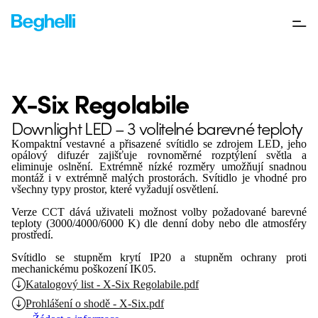
X-Six Regolabile
Downlight LED – 3 volitelné barevné teploty
Kompaktní vestavné a přisazené svítidlo se zdrojem LED, jeho
opálový difuzér zajišťuje rovnoměrné rozptýlení světla a
eliminuje oslnění.
Extrémně nízké rozměry umožňují snadnou
montáž i v extrémně malých prostorách.
Svítidlo je vhodné pro
všechny typy prostor, které vyžadují osvětlení.
Verze CCT dává uživateli možnost volby požadované barevné
teploty (3000/4000/6000 K) dle denní doby nebo dle atmosféry
prostředí.
Svítidlo se stupněm krytí IP20 a stupněm ochrany proti
mechanickému poškození IK05.
Katalogový list - X-Six Regolabile.pdf
Prohlášení o shodě - X-Six.pdf