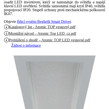
osadit LED inverterem, který se nainstaluje do svítidla a napájí
hlavní LED osvětlení. Svítidla samostatná mají krytí IP40, svítidla
propojovací IP20. Stupeň ochrany proti mechanickému poškození
IK07.
Objevte
řídicí systém Beghelli Smart Driver
.
Katalogový list - Atomic TOP vestavný.pdf
Montážní návod – Atomic Top LED_cz.pdf
Prohlášení o shodě – Atomic TOP LED vestavné.pdf
Žádost o informace