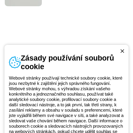
Zásady používání souborů
cookie
Telefonní číslo
od pondělí do pátku v době 8:30 - 17:30
+420 531 014 111
Webové stránky používají technické soubory cookie, které
jsou nezbytné k zajištění jejich správného fungování.
Webové stránky mohou, s výhradou získání vašeho
konkrétního a jednoznačného souhlasu, používat také
Beghelli je součástí GEWISS Group od roku 2025 a jeho ekosystému
analytické soubory cookie, profilovací soubory cookie a
další sledovací nástroje, a to jak první, tak třetí strany, k
GEWISS LightZone, kde vyvíjíme propojená světelná řešení, která
zasílání reklamy a obsahu v souladu s preferencemi, které
transformují komplexitu do jednoduchosti a podporují profesionály a
jste vyjádřili během své navigace v síti, a také analyzovat a
koncové zákazníky v uspokojování jejich potřeb.
Zjistěte více o
sledovat vaše chování během navigace. Další informace o
GEWISS
souborech cookie a sledovacích nástrojích provozovaných
na webových stránkách, pokud chcete udělit souhlas se