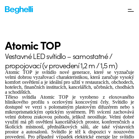
Atomic TOP
Vestavné LED svítidlo – samostatné /
propojovací (v provedení 1,2 m / 1,5 m)
Atomic TOP je svítidlo nové generace, které se vyznačuje
velmi dobrou vyzařovací charakteristikou, která zaručuje vysoký
komfort osvětlení a je ideální pro užití v restauracích, obchodech,
hotelech, finančních institucích, kancelářích, učebnách, chodbách
a schodištích.
Těleso svítidla Atomic TOP je vyrobeno z eloxovaného
hliníkového profilu s ocelovými koncovými čely. Svítidlo je
dostupné ve verzi s polomatným plastovým difuzérem nebo s
mikroprismatickým optickým systémem. Při svícení zachovává
velmi dobrou zrakovou pohodu, jelikož neoslňuje. Velmi dobré
využití má při osvětlení kancelářských prostor, konferenčních a
školících místností, přednáškových sálů, ale také výstavních
prostor a autosalonů. Svítidlo je též k dispozici v nouzovém
provedení. Pro případný výpadek elektrické energie lze svítidlo