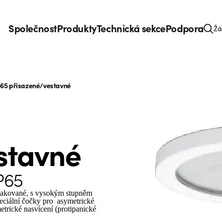
Společnost
Produkty
Technická sekce
Podpora
Žá
e65 přisazené/vestavné
stavné
IP65
elakované, s vysokým stupněm
ciální čočky pro asymetrické
etrické nasvícení (protipanické