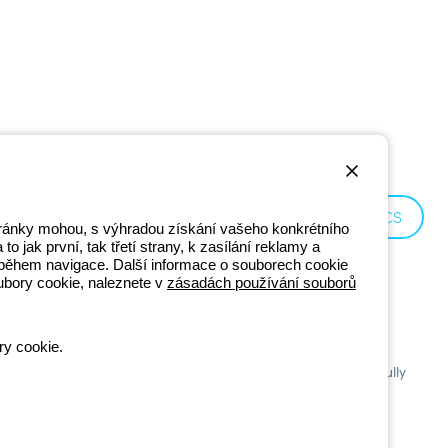
Czechia:
CS
stránky mohou, s výhradou získání vašeho konkrétního
o jak první, tak třetí strany, k zasílání reklamy a
ní během navigace. Další informace o souborech cookie
ubory cookie, naleznete v
zásadách používání souborů
ry cookie.
201 - Registered in the Register of Companies of Bologna. Fully