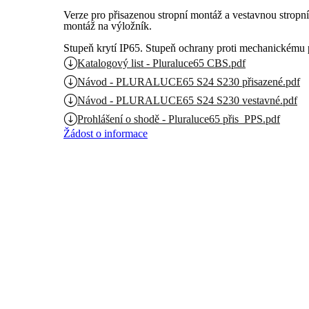
Verze pro přisazenou stropní montáž a vestavnou stropní
montáž na výložník.
Stupeň krytí IP65. Stupeň ochrany proti mechanickému
Katalogový list - Pluraluce65 CBS.pdf
Návod - PLURALUCE65 S24 S230 přisazené.pdf
Návod - PLURALUCE65 S24 S230 vestavné.pdf
Prohlášení o shodě - Pluraluce65 přis_PPS.pdf
Žádost o informace