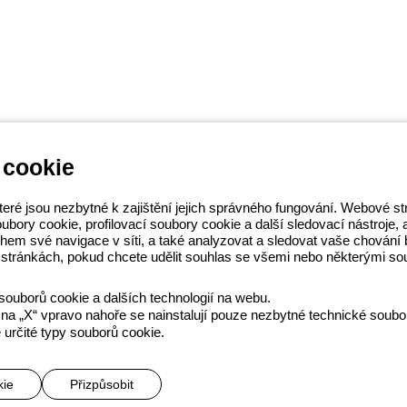
 cookie
EWISS LightZone, kde vyvíjíme
teré jsou nezbytné k zajištění jejich správného fungování. Webové 
osti a podporují profesionály a
ory cookie, profilovací soubory cookie a další sledovací nástroje, a t
S
 během své navigace v síti, a také analyzovat a sledovat vaše chová
14 111
stránkách, pokud chcete udělit souhlas se všemi nebo některými so
souborů cookie a dalších technologií na webu.
na „X“ vpravo nahoře se nainstalují pouze nezbytné technické soubo
Obchodní podmínky
Všechny zásady
Accessibility
Kredity
 určité typy souborů cookie.
he direction and coordination of Gewiss S.p.A. - P.IVA (IT) 00666341
kie
Přizpůsobit