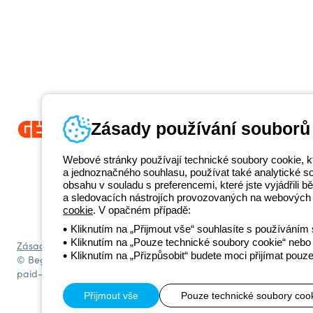
Zásady používání souborů
Beghelli je součástí GEWISS Group od roku 2025 a jeho ekosystému G
Webové stránky používají technické soubory cookie, k
propojená světelná řešení, která transformují komplexitu do jednoduch
a jednoznačného souhlasu, používat také analytické soub
koncové zákazníky v uspokojování jejich potřeb.
Zjistěte více o GEWIS
obsahu v souladu s preferencemi, které jste vyjádřili
+420 531 0
a sledovacích nástrojích provozovaných na webových 
Telefonní číslo
cookie
. V opačném případě:
od pondělí do pátku v době 8:30 - 17:30
Kliknutím na „Přijmout vše“ souhlasíte s používáním 
Kliknutím na „Pouze technické soubory cookie“ nebo 
Zásady ochrany osobních údajů
Zásady používání souborů cookie
Kliknutím na „Přizpůsobit“ budete moci přijímat pouze
© Beghelli S.p.A. Sole Shareholder Company - Company subject to t
paid-up capital: 10,000,000 Euro
Přijmout vše
Pouze technické soubory coo