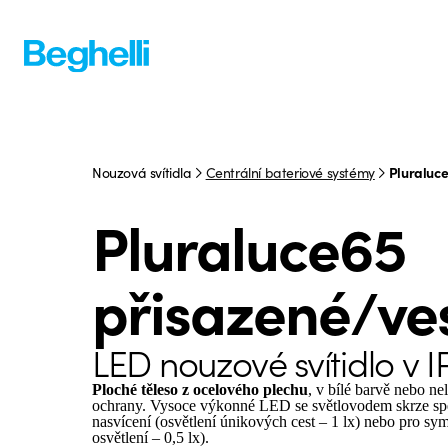
Nouzová svítidla
Centrální bateriové systémy
Pluraluc
Pluraluce65
přisazené/ve
LED nouzové svítidlo v 
Ploché těleso z ocelového plechu
, v bílé barvě nebo n
ochrany. Vysoce výkonné LED se světlovodem skrze spe
nasvícení (osvětlení únikových cest – 1 lx) nebo pro sym
osvětlení – 0,5 lx).