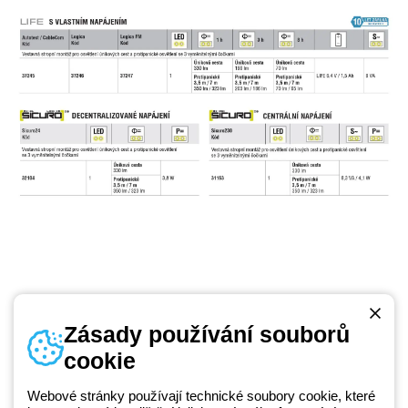
Zásady používání souborů
cookie
Telefonní číslo
od pondělí do pátku v době 8:30 - 17:30
+420 531 014 111
Webové stránky používají technické soubory cookie, které