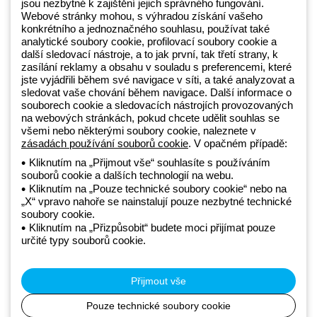
jsou nezbytné k zajištění jejich správného fungování.
Webové stránky mohou, s výhradou získání vašeho
konkrétního a jednoznačného souhlasu, používat také
Beghelli je součástí GEWISS Group od roku 2025 a jeho ekosystému
analytické soubory cookie, profilovací soubory cookie a
další sledovací nástroje, a to jak první, tak třetí strany, k
GEWISS LightZone, kde vyvíjíme propojená světelná řešení, která
zasílání reklamy a obsahu v souladu s preferencemi, které
transformují komplexitu do jednoduchosti a podporují profesionály a
jste vyjádřili během své navigace v síti, a také analyzovat a
koncové zákazníky v uspokojování jejich potřeb.
Zjistěte více o
sledovat vaše chování během navigace. Další informace o
GEWISS
souborech cookie a sledovacích nástrojích provozovaných
na webových stránkách, pokud chcete udělit souhlas se
všemi nebo některými soubory cookie, naleznete v
zásadách používání souborů cookie
. V opačném případě:
Czechia:
CS
Kliknutím na „Přijmout vše“ souhlasíte s používáním
souborů cookie a dalších technologií na webu.
Zásady ochrany osobních údajů
Kliknutím na „Pouze technické soubory cookie“ nebo na
Zásady používání souborů cookie
„X“ vpravo nahoře se nainstalují pouze nezbytné technické
Obchodní podmínky
soubory cookie.
Všechny zásady
Kliknutím na „Přizpůsobit“ budete moci přijímat pouze
Accessibility
určité typy souborů cookie.
Kredity
© Beghelli S.p.A. Sole Shareholder Company - Company subject
to the direction and coordination of Gewiss S.p.A. - P.IVA (IT)
Přijmout vše
00666341201 - Registered in the Register of Companies of
Bologna. Fully paid-up capital: 10,000,000 Euro
Pouze technické soubory cookie