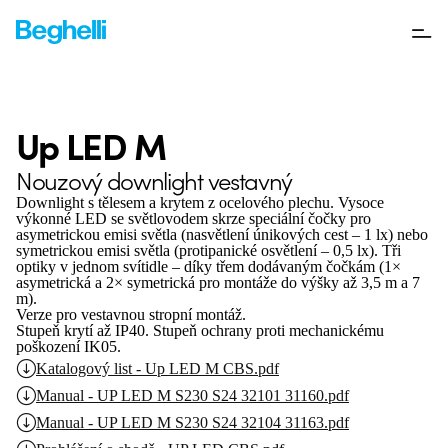
Up LED M
Nouzový downlight vestavný
Downlight s tělesem a krytem z ocelového plechu. Vysoce
výkonné LED se světlovodem skrze speciální čočky pro
asymetrickou emisi světla (nasvětlení únikových cest – 1 lx) nebo
symetrickou emisi světla (protipanické osvětlení – 0,5 lx). Tři
optiky v jednom svítidle – díky třem dodávaným čočkám (1×
asymetrická a 2× symetrická pro montáže do výšky až 3,5 m a 7
m).
Verze pro vestavnou stropní montáž.
Stupeň krytí až IP40. Stupeň ochrany proti mechanickému
poškození IK05.
Katalogový list - Up LED M CBS.pdf
Manual - UP LED M S230 S24 32101 31160.pdf
Manual - UP LED M S230 S24 32104 31163.pdf