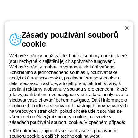
Zásady používání souborů
cookie
Telefonní číslo
od pondělí do pátku v době 8:30 - 17:30
+420 531 014 111
Webové stránky používají technické soubory cookie, které
jsou nezbytné k zajištění jejich správného fungování.
Webové stránky mohou, s výhradou získání vašeho
konkrétního a jednoznačného souhlasu, používat také
Beghelli je součástí GEWISS Group od roku 2025 a jeho ekosystému
analytické soubory cookie, profilovací soubory cookie a
další sledovací nástroje, a to jak první, tak třetí strany, k
GEWISS LightZone, kde vyvíjíme propojená světelná řešení, která
zasílání reklamy a obsahu v souladu s preferencemi, které
transformují komplexitu do jednoduchosti a podporují profesionály a
jste vyjádřili během své navigace v síti, a také analyzovat a
koncové zákazníky v uspokojování jejich potřeb.
Zjistěte více o
sledovat vaše chování během navigace. Další informace o
GEWISS
souborech cookie a sledovacích nástrojích provozovaných
na webových stránkách, pokud chcete udělit souhlas se
všemi nebo některými soubory cookie, naleznete v
zásadách používání souborů cookie
. V opačném případě:
Czechia:
CS
Kliknutím na „Přijmout vše“ souhlasíte s používáním
souborů cookie a dalších technologií na webu.
Zásady ochrany osobních údajů