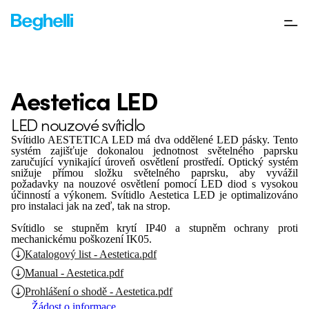
Aestetica LED
LED nouzové svítidlo
Svítidlo AESTETICA LED má dva oddělené LED pásky. Tento
systém zajišťuje dokonalou jednotnost světelného paprsku
zaručující vynikající úroveň osvětlení prostředí. Optický systém
snižuje přímou složku světelného paprsku, aby vyvážil
požadavky na nouzové osvětlení pomocí LED diod s vysokou
účinností a výkonem. Svítidlo Aestetica LED je optimalizováno
pro instalaci jak na zeď, tak na strop.
Svítidlo se stupněm krytí IP40 a stupněm ochrany proti
mechanickému poškození IK05.
Katalogový list - Aestetica.pdf
Manual - Aestetica.pdf
Prohlášení o shodě - Aestetica.pdf
Žádost o informace