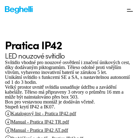
Pratica IP42
LED nouzové svítidlo
Svítidlo vhodné pro nouzové osvětlení i značení únikových cest,
díky dodávaným piktogramům. Těleso odolné proti vnějším
vlivům, vybaveno inovativní baterií se zárukou 5 let.
Unikátní svítidlo s funkcemi SE a SA, s nastavitelnou autonomií
od 1 do 3 hodin.
Velký prostor uvnitř svítidla usnadňuje údržbu a zavádění
kabeláže. Těleso má připraveny 3 otvory o průměru 16 mm a
může být nainstalováno přes box 503.
Box pro vestavnou montáž je dodáván včetně.
Stupeň krytí IP42 a IK07.
Katalogový list - Pratica IP42.pdf
Manual - Pratica IP42 TR.pdf
Manual - Pratica IP42 AT.pdf