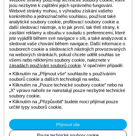
+420 531 014 111
jsou nezbytné k zajištění jejich správného fungování.
Webové stránky mohou, s výhradou získání vašeho
konkrétního a jednoznačného souhlasu, používat také
Beghelli je součástí GEWISS Group od roku 2025 a jeho ekosystému
analytické soubory cookie, profilovací soubory cookie a
další sledovací nástroje, a to jak první, tak třetí strany, k
GEWISS LightZone, kde vyvíjíme propojená světelná řešení, která
zasílání reklamy a obsahu v souladu s preferencemi, které
transformují komplexitu do jednoduchosti a podporují profesionály a
jste vyjádřili během své navigace v síti, a také analyzovat a
koncové zákazníky v uspokojování jejich potřeb.
Zjistěte více o
sledovat vaše chování během navigace. Další informace o
GEWISS
souborech cookie a sledovacích nástrojích provozovaných
na webových stránkách, pokud chcete udělit souhlas se
všemi nebo některými soubory cookie, naleznete v
Czechia:
CS
zásadách používání souborů cookie
. V opačném případě:
Kliknutím na „Přijmout vše“ souhlasíte s používáním
souborů cookie a dalších technologií na webu.
Zásady ochrany osobních údajů
Kliknutím na „Pouze technické soubory cookie“ nebo na
Zásady používání souborů cookie
„X“ vpravo nahoře se nainstalují pouze nezbytné technické
Obchodní podmínky
soubory cookie.
Všechny zásady
Kliknutím na „Přizpůsobit“ budete moci přijímat pouze
Accessibility
určité typy souborů cookie.
Kredity
© Beghelli S.p.A. Sole Shareholder Company - Company subject
to the direction and coordination of Gewiss S.p.A. - P.IVA (IT)
Přijmout vše
00666341201 - Registered in the Register of Companies of
Bologna. Fully paid-up capital: 10,000,000 Euro
Pouze technické soubory cookie