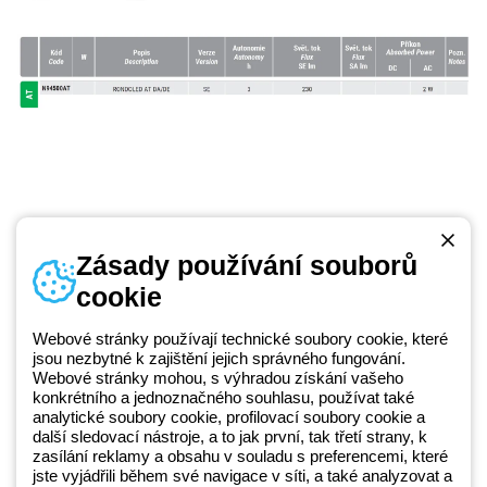
Zásady používání souborů
cookie
Telefonní číslo
od pondělí do pátku v době 8:30 - 17:30
+420 531 014 111
Webové stránky používají technické soubory cookie, které
jsou nezbytné k zajištění jejich správného fungování.
Webové stránky mohou, s výhradou získání vašeho
konkrétního a jednoznačného souhlasu, používat také
Beghelli je součástí GEWISS Group od roku 2025 a jeho ekosystému
analytické soubory cookie, profilovací soubory cookie a
další sledovací nástroje, a to jak první, tak třetí strany, k
GEWISS LightZone, kde vyvíjíme propojená světelná řešení, která
zasílání reklamy a obsahu v souladu s preferencemi, které
transformují komplexitu do jednoduchosti a podporují profesionály a
jste vyjádřili během své navigace v síti, a také analyzovat a
koncové zákazníky v uspokojování jejich potřeb.
Zjistěte více o