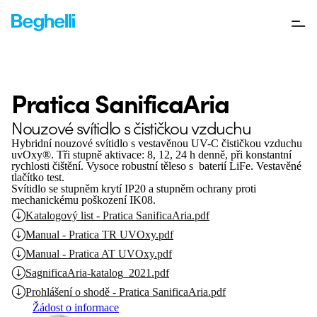
Pratica SanificaAria
Nouzové svítidlo s čističkou vzduchu
Hybridní nouzové svítidlo s vestavěnou UV-C čističkou vzduchu
uvOxy®. Tři stupně aktivace: 8, 12, 24 h denně, při konstantní
rychlosti čištění. Vysoce robustní těleso s baterií LiFe. Vestavěné
tlačítko test.
Svítidlo se stupněm krytí IP20 a stupněm ochrany proti
mechanickému poškození IK08.
Katalogový list - Pratica SanificaAria.pdf
Manual - Pratica TR UVOxy.pdf
Manual - Pratica AT UVOxy.pdf
SagnificaAria-katalog_2021.pdf
Prohlášení o shodě - Pratica SanificaAria.pdf
Žádost o informace