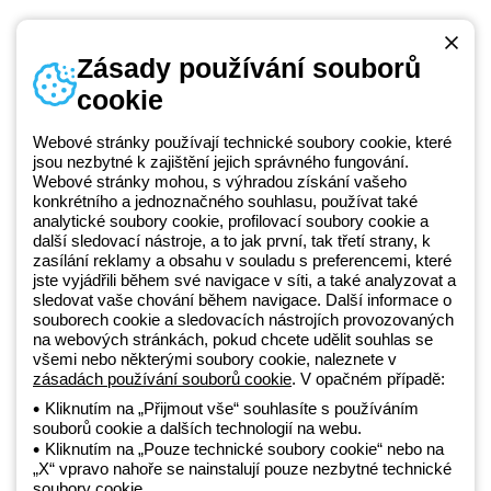
Zásady používání souborů
cookie
Telefonní číslo
od pondělí do pátku v době 8:30 - 17:30
+420 531 014 111
Webové stránky používají technické soubory cookie, které
jsou nezbytné k zajištění jejich správného fungování.
Webové stránky mohou, s výhradou získání vašeho
konkrétního a jednoznačného souhlasu, používat také
Beghelli je součástí GEWISS Group od roku 2025 a jeho ekosystému
analytické soubory cookie, profilovací soubory cookie a
další sledovací nástroje, a to jak první, tak třetí strany, k
GEWISS LightZone, kde vyvíjíme propojená světelná řešení, která
zasílání reklamy a obsahu v souladu s preferencemi, které
transformují komplexitu do jednoduchosti a podporují profesionály a
jste vyjádřili během své navigace v síti, a také analyzovat a
koncové zákazníky v uspokojování jejich potřeb.
Zjistěte více o
sledovat vaše chování během navigace. Další informace o
GEWISS
souborech cookie a sledovacích nástrojích provozovaných
na webových stránkách, pokud chcete udělit souhlas se
všemi nebo některými soubory cookie, naleznete v
zásadách používání souborů cookie
. V opačném případě:
Czechia:
CS
Kliknutím na „Přijmout vše“ souhlasíte s používáním
souborů cookie a dalších technologií na webu.
Zásady ochrany osobních údajů
Kliknutím na „Pouze technické soubory cookie“ nebo na
Zásady používání souborů cookie
„X“ vpravo nahoře se nainstalují pouze nezbytné technické
Obchodní podmínky
soubory cookie.