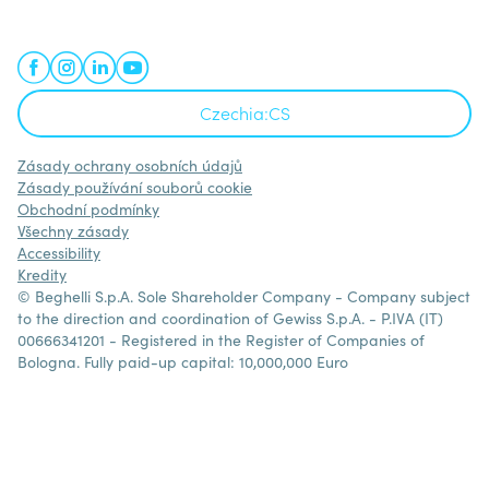
koncové zákazníky v uspokojování jejich potřeb.
Zjistěte více o
GEWISS
Czechia:
CS
Zásady ochrany osobních údajů
Zásady používání souborů cookie
Obchodní podmínky
Všechny zásady
Accessibility
Kredity
© Beghelli S.p.A. Sole Shareholder Company - Company subject
to the direction and coordination of Gewiss S.p.A. - P.IVA (IT)
00666341201 - Registered in the Register of Companies of
Bologna. Fully paid-up capital: 10,000,000 Euro