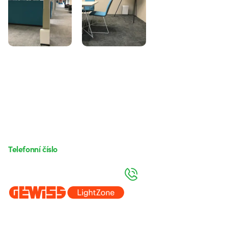
Telefonní číslo
od pondělí do pátku v době 8:30 - 17:30
+420 531 014 111
Beghelli je součástí GEWISS Group od roku 2025 a jeho ekosystému
GEWISS LightZone, kde vyvíjíme propojená světelná řešení, která
transformují komplexitu do jednoduchosti a podporují profesionály a