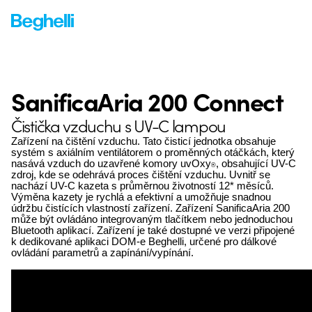
SanificaAria 200 Connect
Čistička vzduchu s UV-C lampou
Zařízení na čištění vzduchu. Tato
čisticí jednotka obsahuje
systém
s axiálním ventilátorem o proměnných
otáčkách, který
nasává vzduch
do uzavřené komory uvOxy
, obsahující
UV-C
®
zdroj, kde se odehrává proces
čištění vzduchu. Uvnitř se
nachází
UV-C kazeta s průměrnou životností
12* měsíců.
Výměna kazety je rychlá
a efektivní a umožňuje snadnou
údržbu čistících vlastností zařízení.
Zařízení SanificaAria 200
může být
ovládáno integrovaným tlačítkem nebo
jednoduchou
Bluetooth aplikací. Zařízení
je také dostupné ve verzi připojené
k dedikované aplikaci DOM-e Beghelli,
určené pro dálkové
ovládání parametrů
a zapínání/vypínání.