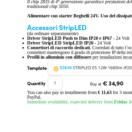
Il chip 2835 di 4° generazione garantisce prestazioni del
tradizionali chip 5050.
Alimentare con starter Beghelli 24V. Uso del dissipat
Accessori StripLED
(da ordinare separatamente)
Driver StripLED Push to Dim IP20 e IP67
- 24 Volt
Driver StripLED StripLED IP20
- 24 Volt
Connettori di raccordo dedicati
. Corredati di tutto l’o
connettori mantengono il grado di protezione IP della rela
Profili in alluminio con diffusore
per installazioni inca
Template
57610
STRIPLED ES 12W 1680lm IP20
€ 34,90
Quantity
Buy at
You can also pay in installments from
€ 11,63
for 3 mont
PayPal.
Immediate availability, expected delivery from
Friday 1