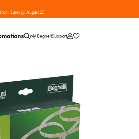
 from Tuesday, August 25.
omotions
My Beghelli
Support