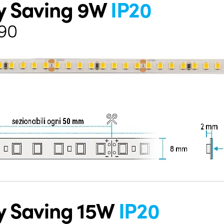
gy Saving 9W
IP20
I90
y Saving 15W
IP20