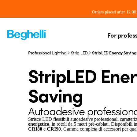
Orders placed after 12:0
For profes
Professional:
Lighting
Strip LED
StripLED Energy Saving
StripLED Ene
Saving
Autoadesive professiona
Strisce LED flessibili autoadesive professionali caratter
energetico
, in rotoli da 5 metri pre-cablati. Disponibili 
CRI80
e
CRI90
. Gamma completa di accessori per qualsi