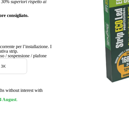
 30% superiori rispetto ai
ore consigliato.
ccorrente per l’installazione. I
tiva strip.
sso / sospensione / plafone
 3K
hs without interest with
4 August
.