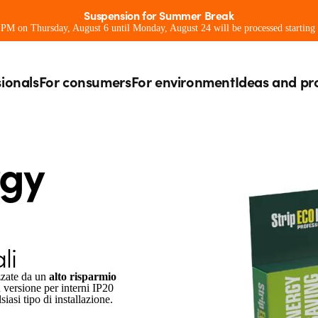
Suspension for Summer Break
0 PM on Thursday, August 6 until Monday, August 24 will be processed starting
sionals
For consumers
For environment
Ideas and pr
rgy
li
izzate da un
alto risparmio
in versione per interni IP20
asi tipo di installazione.