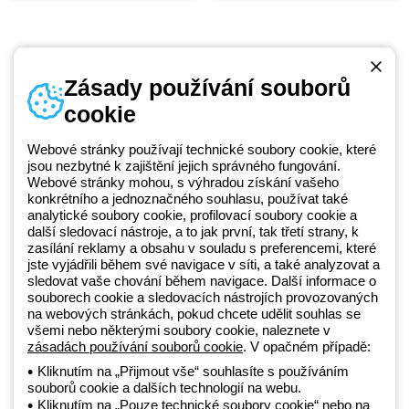
Zásady používání souborů
cookie
Telefonní číslo
od pondělí do pátku v době 8:30 - 17:30
+420 531 014 111
Webové stránky používají technické soubory cookie, které
jsou nezbytné k zajištění jejich správného fungování.
Webové stránky mohou, s výhradou získání vašeho
konkrétního a jednoznačného souhlasu, používat také
Beghelli je součástí GEWISS Group od roku 2025 a jeho ekosystému
analytické soubory cookie, profilovací soubory cookie a
další sledovací nástroje, a to jak první, tak třetí strany, k
GEWISS LightZone, kde vyvíjíme propojená světelná řešení, která
zasílání reklamy a obsahu v souladu s preferencemi, které
transformují komplexitu do jednoduchosti a podporují profesionály a
jste vyjádřili během své navigace v síti, a také analyzovat a
koncové zákazníky v uspokojování jejich potřeb.
Zjistěte více o
sledovat vaše chování během navigace. Další informace o
GEWISS
souborech cookie a sledovacích nástrojích provozovaných
na webových stránkách, pokud chcete udělit souhlas se
všemi nebo některými soubory cookie, naleznete v
Czechia:
CS
zásadách používání souborů cookie
. V opačném případě:
Kliknutím na „Přijmout vše“ souhlasíte s používáním
souborů cookie a dalších technologií na webu.
Zásady ochrany osobních údajů
Kliknutím na „Pouze technické soubory cookie“ nebo na