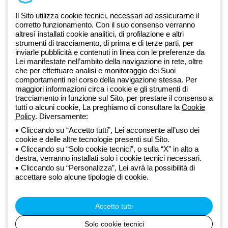
Documentazione e software
Iscriviti alla newsletter
Il Sito utilizza cookie tecnici, necessari ad assicurarne il
corretto funzionamento. Con il suo consenso verranno
altresì installati cookie analitici, di profilazione e altri
Dal 2025 Beghelli è parte del Gruppo GEWISS, all’interno
strumenti di tracciamento, di prima e di terze parti, per
dell’ecosistema GEWISS LightZone, dove realizziamo soluzioni di
inviarle pubblicità e contenuti in linea con le preferenze da
Lei manifestate nell’ambito della navigazione in rete, oltre
illuminazione integrate che trasformano la complessità in semplicità,
che per effettuare analisi e monitoraggio dei Suoi
supportando professionisti e utenti finali nella realizzazione dei loro
comportamenti nel corso della navigazione stessa. Per
bisogni.
Scopri di più su GEWISS
maggiori informazioni circa i cookie e gli strumenti di
tracciamento in funzione sul Sito, per prestare il consenso a
tutti o alcuni cookie, La preghiamo di consultare la
Cookie
Global:
IT
Policy
. Diversamente:
Cliccando su “Accetto tutti”, Lei acconsente all’uso dei
Privacy Policy
cookie e delle altre tecnologie presenti sul Sito.
Cookie policy
Cliccando su “Solo cookie tecnici”, o sulla “X” in alto a
Condizioni di vendita
destra, verranno installati solo i cookie tecnici necessari.
Tutte le policy
Cliccando su “Personalizza”, Lei avrà la possibilità di
Accessibilità
accettare solo alcune tipologie di cookie.
Credits
© Beghelli S.p.A. Società con Unico Socio - Società soggetta alla
direzione e coordinamento di Gewiss S.p.A. - R.I. Bologna e C.F.
Accetto tutti
03829720378 - P.IVA (IT) 00666341201 - REA BO-319364 - Cap.
Soc. 10.000.000 EUR i.v.
Solo cookie tecnici