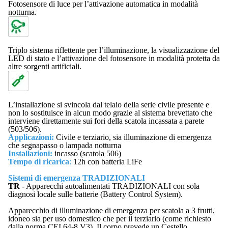
Fotosensore di luce per l’attivazione automatica in modalità
notturna.
Triplo sistema riflettente per l’illuminazione, la visualizzazione del
LED di stato e l’attivazione del fotosensore in modalità protetta da
altre sorgenti artificiali.
L’installazione si svincola dal telaio della serie civile presente e
non lo sostituisce in alcun modo grazie al sistema brevettato che
interviene direttamente sui fori della scatola incassata a parete
(503/506).
Applicazioni:
Civile e terziario, sia illuminazione di emergenza
che segnapasso o lampada notturna
Installazioni:
incasso (scatola 506)
Tempo di ricarica
:
12h con batteria LiFe
Sistemi di emergenza TRADIZIONALI
TR
- Apparecchi autoalimentati TRADIZIONALI con sola
diagnosi locale sulle batterie (Battery Control System).
Apparecchio di illuminazione di emergenza per scatola a 3 frutti,
idoneo sia per uso domestico che per il terziario (come richiesto
dalla norma CEI 64-8 V3). Il corpo prevede un Cestello