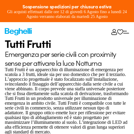
Sospensione spedizioni per chiusura estiva
Gli acquisti effettuati dalle ore 12 di giovedì 6 Agosto fino a lunedì 24
Agosto verranno elaborati da martedì 25 Agosto
Tutti Frutti
Emergenza per serie civili con proximity
sense per attivare la luce Notturna
Tutti Frutti è un apparecchio di illuminazione di emergenza per
scatola a 3 frutti, ideale sia per uso domestico che per il terziario.
L’approccio progettuale è stato focalizzato sull’installazione,
svincolando il fissaggio dell’apparecchio dalla serie civile a cui
viene abbinato. Il corpo prevede una staffa universale posteriore
che si fissa direttamente sulla scatola di derivazione, trasformando
Tutti Frutti in un prodotto universale per illuminazione di
emergenza in ambito civile. Tutti Frutti è compatibile con tutte le
serie civili in commercio, senza utilizzare nessun tipo di
adattatore. Il gruppo ottico emette luce per riflessione per evitare
qualsiasi tipo di abbagliamento ed è stato progettato per
massimizzare l’illuminamento al suolo. L’integrazione di LED ad
alta efficienza permette di ottenere valori di gran lunga superiori
agli standard di mercato.