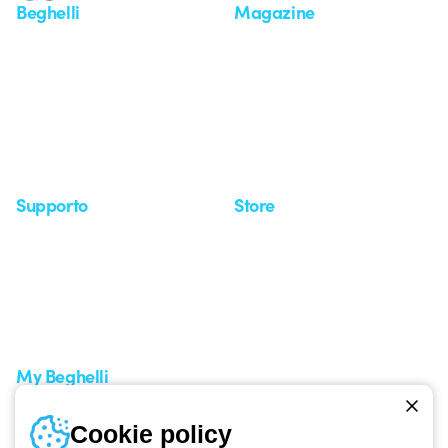
Beghelli
Magazine
Chi siamo
Ultime notizie
Investor Relation
Novità
Comunicati stampa
Referenze
Whistleblowing
Osservatorio
Approfondimenti
Seminari
Supporto
Store
Area supporto
I miei ordini
Supporto sul territorio
Tempi di spedizione
Un mondo di luce a costo
Come effettuare un reso
zero
Servizio clienti
Richiesta supporto
My Beghelli
Accedi o registrati
Cookie policy
Formazione