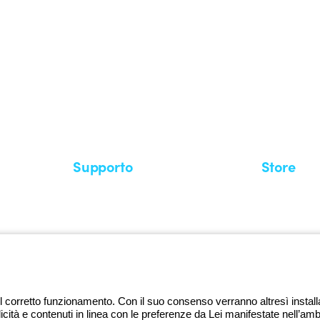
stema GEWISS LightZone, dove
mplessità in semplicità, supportando
di più su GEWISS
Supporto
Store
Area supporto
I miei ordini
Supporto sul territorio
Tempi di sp
Un mondo di luce a costo zero
Come effett
Richiesta supporto
Servizio clie
l corretto funzionamento. Con il suo consenso verranno altresì installati 
licità e contenuti in linea con le preferenze da Lei manifestate nell’amb