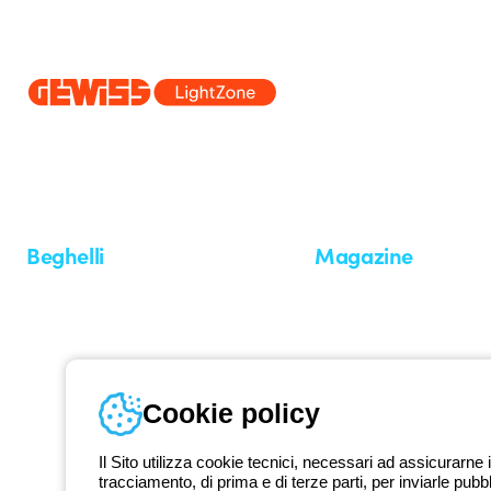
Dal 2025 Beghelli è parte del Gruppo GEWISS, all’interno dell’ecosi
realizziamo soluzioni di illuminazione integrate che trasformano la co
professionisti e utenti finali nella realizzazione dei loro bisogni.
Scopri 
Beghelli
Magazine
Chi siamo
Ultime notizie
Investor Relation
Novità
Comunicati stampa
Referenze
Whistleblowing
Osservatorio
Approfondimenti
Cookie policy
Seminari
Il Sito utilizza cookie tecnici, necessari ad assicurarne i
tracciamento, di prima e di terze parti, per inviarle pubb