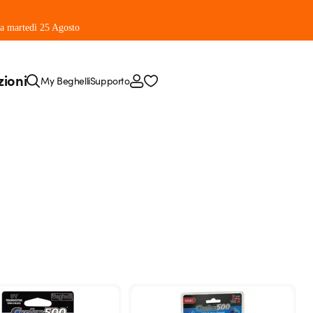
 da martedì 25 Agosto
zioni
My Beghelli
Supporto