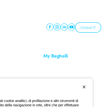
Global:
IT
My Beghelli
Accedi o registrati
edizione
Formazione
uare un reso
Documentazione e software
nti
Iscriviti alla newsletter
cookie analitici, di profilazione e altri strumenti di
ito della navigazione in rete, oltre che per effettuare