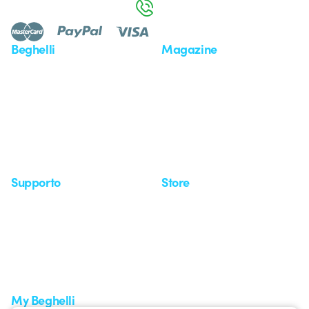
800 626 626
Beghelli
Magazine
Chi siamo
Ultime notizie
Investor Relation
Novità
Comunicati stampa
Referenze
Whistleblowing
Osservatorio
Approfondimenti
Seminari
Supporto
Store
Area supporto
I miei ordini
Supporto sul territorio
Tempi di spedizione
Un mondo di luce a costo
Come effettuare un reso
zero
Servizio clienti
Richiesta supporto
My Beghelli