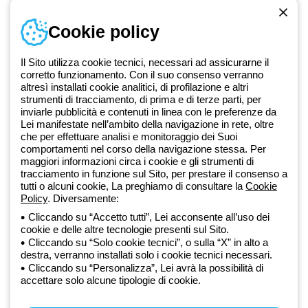
Accedi o registrati
Cookie policy
Formazione
Documentazione e software
Iscriviti alla newsletter
Il Sito utilizza cookie tecnici, necessari ad assicurarne il
corretto funzionamento. Con il suo consenso verranno
altresì installati cookie analitici, di profilazione e altri
Dal 2025 Beghelli è parte del Gruppo GEWISS, all’interno
strumenti di tracciamento, di prima e di terze parti, per
dell’ecosistema GEWISS LightZone, dove realizziamo soluzioni di
inviarle pubblicità e contenuti in linea con le preferenze da
illuminazione integrate che trasformano la complessità in semplicità,
Lei manifestate nell’ambito della navigazione in rete, oltre
che per effettuare analisi e monitoraggio dei Suoi
supportando professionisti e utenti finali nella realizzazione dei loro
comportamenti nel corso della navigazione stessa. Per
bisogni.
Scopri di più su GEWISS
maggiori informazioni circa i cookie e gli strumenti di
tracciamento in funzione sul Sito, per prestare il consenso a
tutti o alcuni cookie, La preghiamo di consultare la
Cookie
Global:
IT
Policy
. Diversamente:
Cliccando su “Accetto tutti”, Lei acconsente all’uso dei
Privacy Policy
cookie e delle altre tecnologie presenti sul Sito.
Cookie policy
Cliccando su “Solo cookie tecnici”, o sulla “X” in alto a
Condizioni di vendita
destra, verranno installati solo i cookie tecnici necessari.
Tutte le policy
Cliccando su “Personalizza”, Lei avrà la possibilità di
Accessibilità
accettare solo alcune tipologie di cookie.
Credits
© Beghelli S.p.A. Società con Unico Socio - Società soggetta alla