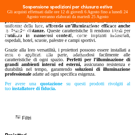
Proiettori
Sospensione spedizioni per chiusura estiva
I proiettori stagni LED Beghelli sono
progettati per resistere
Gli acquisti effettuati dalle ore 12 di giovedì 6 Agosto fino a lunedì 24
Apparecchi di grande versatilità per
alle condizioni più estreme, combinando robustezza e alte
Agosto verranno elaborati da martedì 25 Agosto
prestazioni.
Gli schermi ottimizzati assicurano una distribuzione
installazione a suolo o a parete, con
uniforme della luce,
offrendo un’illuminazione efficace anche
su lunghe distanze.
Queste caratteristiche li rendono ideali per
schermi progettati a migliorare il fascio
l’
utilizzo in numerosi contesti
, come impianti industriali,
ospedali, hotel, scuole, palestre e campi sportivi.
luminoso e l'uniformtà di illuminamento
Grazie alla loro versatilità, i proiettori possono essere installati a
anche da grandi distanze.
terra o applicati alla parte, adattandosi facilmente alle
caratteristiche di ogni spazio.
Perfetti per l’illuminazione di
grandi ambienti interni ed esterni,
assicurano resistenza e
durabilità nel tempo, garantendo
soluzioni di illuminazione
professionale
adatte ad ogni specifica esigenza.
Per avere una
quotazione
su questi prodotti rivolgiti al
tuo
installatore di fiducia.
Filtri
Proiettori