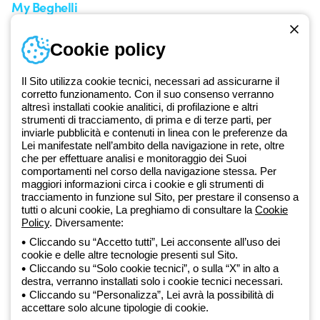
My Beghelli
Accedi o registrati
Cookie policy
Formazione
Documentazione e software
Iscriviti alla newsletter
Il Sito utilizza cookie tecnici, necessari ad assicurarne il
corretto funzionamento. Con il suo consenso verranno
altresì installati cookie analitici, di profilazione e altri
Dal 2025 Beghelli è parte del Gruppo GEWISS, all’interno
strumenti di tracciamento, di prima e di terze parti, per
dell’ecosistema GEWISS LightZone, dove realizziamo soluzioni di
inviarle pubblicità e contenuti in linea con le preferenze da
illuminazione integrate che trasformano la complessità in semplicità,
Lei manifestate nell’ambito della navigazione in rete, oltre
che per effettuare analisi e monitoraggio dei Suoi
supportando professionisti e utenti finali nella realizzazione dei loro
comportamenti nel corso della navigazione stessa. Per
bisogni.
Scopri di più su GEWISS
maggiori informazioni circa i cookie e gli strumenti di
tracciamento in funzione sul Sito, per prestare il consenso a
tutti o alcuni cookie, La preghiamo di consultare la
Cookie
Global:
IT
Policy
. Diversamente:
Cliccando su “Accetto tutti”, Lei acconsente all’uso dei
Privacy Policy
cookie e delle altre tecnologie presenti sul Sito.
Cookie policy
Cliccando su “Solo cookie tecnici”, o sulla “X” in alto a
Condizioni di vendita
destra, verranno installati solo i cookie tecnici necessari.
Tutte le policy
Cliccando su “Personalizza”, Lei avrà la possibilità di
Accessibilità
accettare solo alcune tipologie di cookie.
Credits