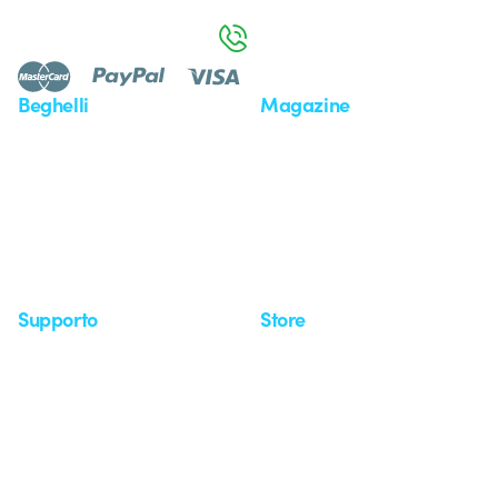
da lunedì a venerdì dalle 8:30 alle 17:30
800 626 626
Beghelli
Magazine
Chi siamo
Ultime notizie
Investor Relation
Novità
Comunicati stampa
Referenze
Whistleblowing
Osservatorio
Approfondimenti
Seminari
Supporto
Store
Area supporto
I miei ordini
Supporto sul territorio
Tempi di spedizione
Un mondo di luce a costo
Come effettuare un reso
zero
Servizio clienti
Richiesta supporto