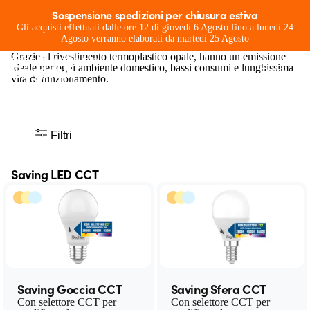
Saving LED
Sospensione spedizioni per chiusura estiva
Lampadine compatte ad elevata potenza e con un
Gli acquisti effettuati dalle ore 12 di giovedì 6 Agosto fino a lunedì 24
Una gamma completa per ogni tipo di
Agosto verranno elaborati da martedì 25 Agosto
gradevole design.
installazione
Grazie al rivestimento termoplastico opale, hanno un emissione
ideale per ogni ambiente domestico, bassi consumi e lunghissima
vita di funzionamento.
Filtri
Saving LED CCT
Saving Goccia CCT
Saving Sfera CCT
Con selettore CCT per
Con selettore CCT per