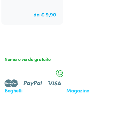
da € 9,90
Numero verde gratuito
da lunedì a venerdì dalle 8:30 alle 17:30
800 626 626
Beghelli
Magazine
Chi siamo
Ultime notizie
Investor Relation
Novità
Comunicati stampa
Referenze
Whistleblowing
Osservatorio
Approfondimenti