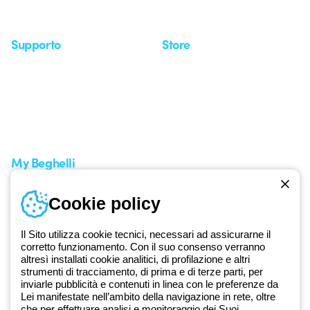
Seminari
Supporto
Store
Area supporto
I miei ordini
Supporto sul territorio
Tempi di spedizione
Un mondo di luce a costo
Come effettuare un reso
zero
Servizio clienti
Richiesta supporto
My Beghelli
Accedi o registrati
Cookie policy
Formazione
Documentazione e software
Iscriviti alla newsletter
Il Sito utilizza cookie tecnici, necessari ad assicurarne il
corretto funzionamento. Con il suo consenso verranno
altresì installati cookie analitici, di profilazione e altri
Dal 2025 Beghelli è parte del Gruppo GEWISS, all’interno
strumenti di tracciamento, di prima e di terze parti, per
dell’ecosistema GEWISS LightZone, dove realizziamo soluzioni di
inviarle pubblicità e contenuti in linea con le preferenze da
illuminazione integrate che trasformano la complessità in semplicità,
Lei manifestate nell’ambito della navigazione in rete, oltre
che per effettuare analisi e monitoraggio dei Suoi