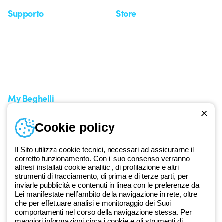
Supporto
Store
Area supporto
I miei ordini
Supporto sul territorio
Tempi di spedizione
Un mondo di luce a costo
Come effettuare un reso
zero
Servizio clienti
Richiesta supporto
My Beghelli
Accedi o registrati
Cookie policy
Formazione
Documentazione e software
Iscriviti alla newsletter
Il Sito utilizza cookie tecnici, necessari ad assicurarne il
corretto funzionamento. Con il suo consenso verranno
altresì installati cookie analitici, di profilazione e altri
Dal 2025 Beghelli è parte del Gruppo GEWISS, all’interno
strumenti di tracciamento, di prima e di terze parti, per
dell’ecosistema GEWISS LightZone, dove realizziamo soluzioni di
inviarle pubblicità e contenuti in linea con le preferenze da
illuminazione integrate che trasformano la complessità in semplicità,
Lei manifestate nell’ambito della navigazione in rete, oltre
che per effettuare analisi e monitoraggio dei Suoi
supportando professionisti e utenti finali nella realizzazione dei loro
comportamenti nel corso della navigazione stessa. Per
bisogni.
Scopri di più su GEWISS
maggiori informazioni circa i cookie e gli strumenti di