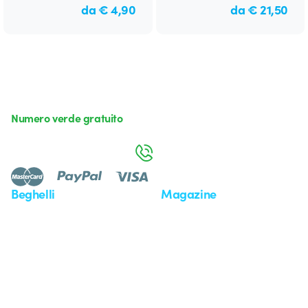
da € 4,90
da € 21,50
Numero verde gratuito
da lunedì a venerdì dalle 8:30 alle 17:30
800 626 626
Beghelli
Magazine
Chi siamo
Ultime notizie
Investor Relation
Novità
Comunicati stampa
Referenze
Whistleblowing
Osservatorio
Approfondimenti
Seminari