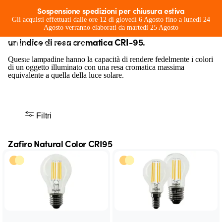
Natural Color Zafiro LED
Sospensione spedizioni per chiusura estiva
Le lampadine Zafiro Natural Color Beghelli sono
Gli acquisti effettuati dalle ore 12 di giovedì 6 Agosto fino a lunedì 24
Resa cromatica massima equivalente
Agosto verranno elaborati da martedì 25 Agosto
dotate di LED a filamento di ultima generazione con
alla luce solare
un indice di resa cromatica CRI-95.
Queste lampadine hanno la capacità di rendere fedelmente i colori
di un oggetto illuminato con una resa cromatica massima
equivalente a quella della luce solare.
Filtri
Zafiro Natural Color CRI95