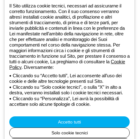
Iscriviti alla newsletter
Il Sito utilizza cookie tecnici, necessari ad assicurarne il
corretto funzionamento. Con il suo consenso verranno
altresì installati cookie analitici, di profilazione e altri
Dal 2025 Beghelli è parte del Gruppo GEWISS, all’interno
strumenti di tracciamento, di prima e di terze parti, per
dell’ecosistema GEWISS LightZone, dove realizziamo soluzioni di
inviarle pubblicità e contenuti in linea con le preferenze da
Lei manifestate nell’ambito della navigazione in rete, oltre
illuminazione integrate che trasformano la complessità in semplicità,
che per effettuare analisi e monitoraggio dei Suoi
supportando professionisti e utenti finali nella realizzazione dei loro
comportamenti nel corso della navigazione stessa. Per
bisogni.
Scopri di più su GEWISS
maggiori informazioni circa i cookie e gli strumenti di
tracciamento in funzione sul Sito, per prestare il consenso a
tutti o alcuni cookie, La preghiamo di consultare la
Cookie
Global:
IT
Policy
. Diversamente:
Cliccando su “Accetto tutti”, Lei acconsente all’uso dei
Privacy Policy
cookie e delle altre tecnologie presenti sul Sito.
Cookie policy
Cliccando su “Solo cookie tecnici”, o sulla “X” in alto a
Condizioni di vendita
destra, verranno installati solo i cookie tecnici necessari.
Tutte le policy
Cliccando su “Personalizza”, Lei avrà la possibilità di
Accessibilità
accettare solo alcune tipologie di cookie.
Credits
© Beghelli S.p.A. Società con Unico Socio - Società soggetta alla
direzione e coordinamento di Gewiss S.p.A. - R.I. Bologna e C.F.
Accetto tutti
03829720378 - P.IVA (IT) 00666341201 - REA BO-319364 - Cap.
Soc. 10.000.000 EUR i.v.
Solo cookie tecnici