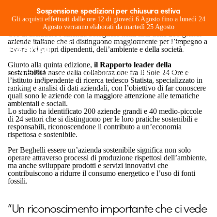
Leader della sostenibilità
Sospensione spedizioni per chiusura estiva
Beghelli si conferma
Leader della sostenibilità per il 2025
. È
Gli acquisti effettuati dalle ore 12 di giovedì 6 Agosto fino a lunedì 24
È arrivato anche quest’anno il
arrivato anche quest’anno il riconoscimento da parte de Il Sole 24
Agosto verranno elaborati da martedì 25 Agosto
Ore di includere l’azienda bolognese nella lista delle 200 grandi
riconoscimento da parte de Il Sole 24
aziende italiane che si distinguono maggiormente per l’impegno a
favore dei propri dipendenti, dell’ambiente e della società.
Ore di includere l’azienda nella lista
Giunto alla quinta edizione,
il Rapporto leader della
delle 200 grandi aziende italiane più
sostenibilità
nasce dalla collaborazione fra Il Sole 24 Ore e
l’istituto indipendente di ricerca tedesco Statista, specializzato in
sostenibili.
ranking e analisi di dati aziendali, con l’obiettivo di far conoscere
quali sono le aziende con la maggiore attenzione alle tematiche
ambientali e sociali.
Lo studio ha identificato 200 aziende grandi e 40 medio-piccole
di 24 settori che si distinguono per le loro pratiche sostenibili e
responsabili, riconoscendone il contributo a un’economia
rispettosa e sostenibile.
Per Beghelli essere un’azienda sostenibile significa non solo
operare attraverso processi di produzione rispettosi dell’ambiente,
ma anche sviluppare prodotti e servizi innovativi che
contribuiscono a ridurre il consumo energetico e l’uso di fonti
fossili.
“Un riconoscimento importante che ci vede