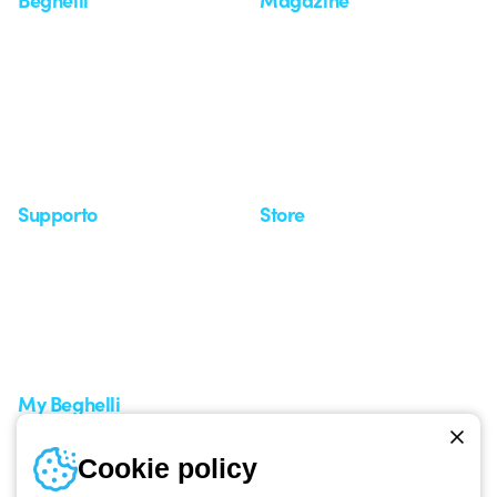
Chi siamo
Ultime notizie
Investor Relation
Novità
Comunicati stampa
Referenze
Whistleblowing
Osservatorio
Approfondimenti
Seminari
Supporto
Store
Area supporto
I miei ordini
Supporto sul territorio
Tempi di spedizione
Un mondo di luce a costo
Come effettuare un reso
zero
Servizio clienti
Richiesta supporto
My Beghelli
Accedi o registrati
Cookie policy
Formazione
Documentazione e software