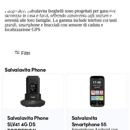
Salvalavita
I dispositivi Salvalavita Beghelli sono progettati per garantire
Dispositivi GSM per chiamate rapide di
sicurezza in casa e fuori, offrendo autonomia agli anziani e
serenità alle loro famiglie. La gamma include telefoni coi tasti
soccorso
grandi, smartphone e bracciali con sensore di caduta e
localizzazione GPS
Filtri
Salvalavita Phone
Salvalavita Phone
Salvalavita
SLV41 4G DS
Smartphone 55
Smartphone Android con