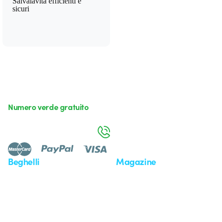
Salvalavita efficienti e
sicuri
Numero verde gratuito
da lunedì a venerdì dalle 8:30 alle 17:30
800 626 626
Beghelli
Magazine
Chi siamo
Ultime notizie
Investor Relation
Novità
Comunicati stampa
Referenze
Whistleblowing
Osservatorio