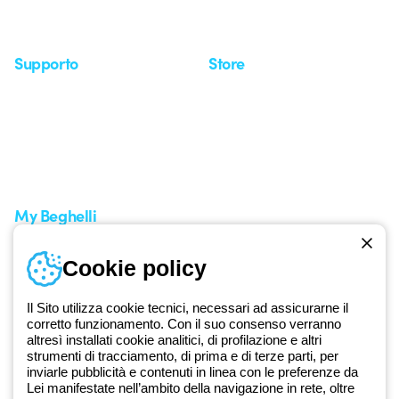
Approfondimenti
Seminari
Supporto
Store
Area supporto
I miei ordini
Supporto sul territorio
Tempi di spedizione
Un mondo di luce a costo
Come effettuare un reso
zero
Servizio clienti
Richiesta supporto
My Beghelli
Accedi o registrati
Cookie policy
Formazione
Documentazione e software
Iscriviti alla newsletter
Il Sito utilizza cookie tecnici, necessari ad assicurarne il
corretto funzionamento. Con il suo consenso verranno
altresì installati cookie analitici, di profilazione e altri
Dal 2025 Beghelli è parte del Gruppo GEWISS, all’interno
strumenti di tracciamento, di prima e di terze parti, per
dell’ecosistema GEWISS LightZone, dove realizziamo soluzioni di
inviarle pubblicità e contenuti in linea con le preferenze da
illuminazione integrate che trasformano la complessità in semplicità,
Lei manifestate nell’ambito della navigazione in rete, oltre