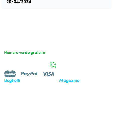
29/04/2024
Numero verde gratuito
da lunedì a venerdì dalle 8:30 alle 17:30
800 626 626
Beghelli
Magazine
Chi siamo
Ultime notizie
Investor Relation
Novità
Comunicati stampa
Referenze
Whistleblowing
Osservatorio
Approfondimenti