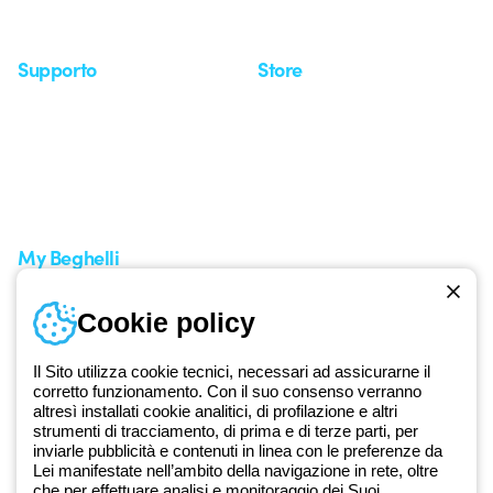
Seminari
Supporto
Store
Area supporto
I miei ordini
Supporto sul territorio
Tempi di spedizione
Un mondo di luce a costo
Come effettuare un reso
zero
Servizio clienti
Richiesta supporto
My Beghelli
Accedi o registrati
Cookie policy
Formazione
Documentazione e software
Iscriviti alla newsletter
Il Sito utilizza cookie tecnici, necessari ad assicurarne il
corretto funzionamento. Con il suo consenso verranno
altresì installati cookie analitici, di profilazione e altri
Dal 2025 Beghelli è parte del Gruppo GEWISS, all’interno
strumenti di tracciamento, di prima e di terze parti, per
dell’ecosistema GEWISS LightZone, dove realizziamo soluzioni di
inviarle pubblicità e contenuti in linea con le preferenze da
illuminazione integrate che trasformano la complessità in semplicità,
Lei manifestate nell’ambito della navigazione in rete, oltre
che per effettuare analisi e monitoraggio dei Suoi